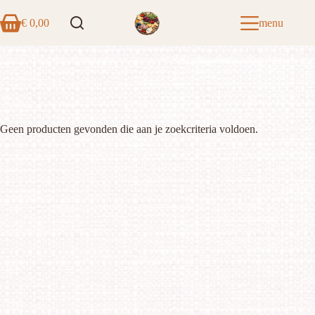
Ga
naar
€
0,00
menu
Winkelwagen
de
inhoud
Geen producten gevonden die aan je zoekcriteria voldoen.