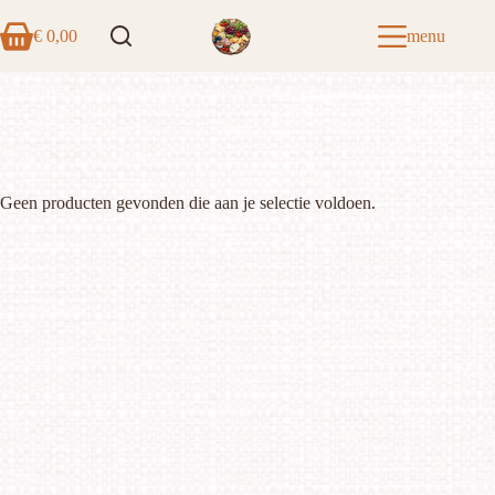
Ga
naar
€
0,00
menu
Winkelwagen
de
inhoud
Geen producten gevonden die aan je selectie voldoen.