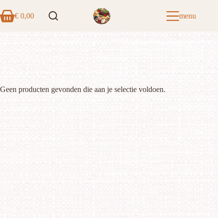
Ga
naar
€
0,00
menu
Winkelwagen
de
inhoud
Geen producten gevonden die aan je selectie voldoen.