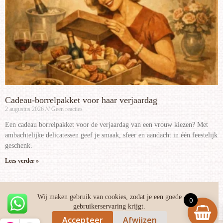
Cadeau-borrelpakket voor haar verjaardag
2 augustus 2026
Geen reacties
Een cadeau borrelpakket voor de verjaardag van een vrouw kiezen? Met
ambachtelijke delicatessen geef je smaak, sfeer en aandacht in één feestelijk
geschenk.
Lees verder »
Wij maken gebruik van cookies, zodat je een goede
0
gebruikerservaring krijgt.
Home
/
Winkel
/ Spaanse fuet
Accepteer
Afwijzen