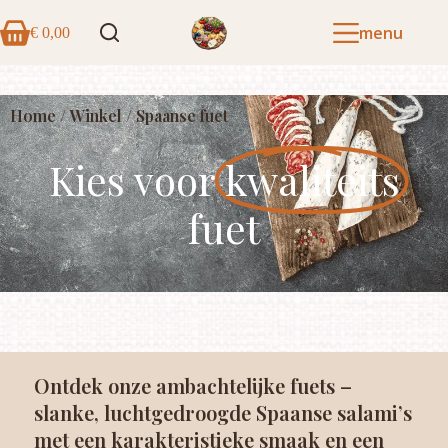
menu
€
0,00
Home
/
Winkel
/ Spaanse fuet
Kies voor
kwaliteits
fuet
Ontdek onze ambachtelijke fuets –
slanke, luchtgedroogde Spaanse salami’s
met een karakteristieke smaak en een