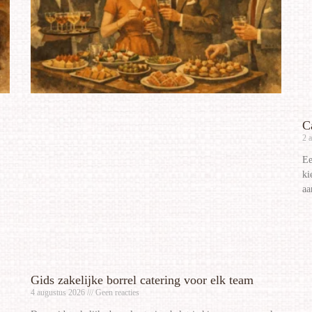
C
2 
Ee
ki
aa
Gids zakelijke borrel catering voor elk team
4 augustus 2026
Geen reacties