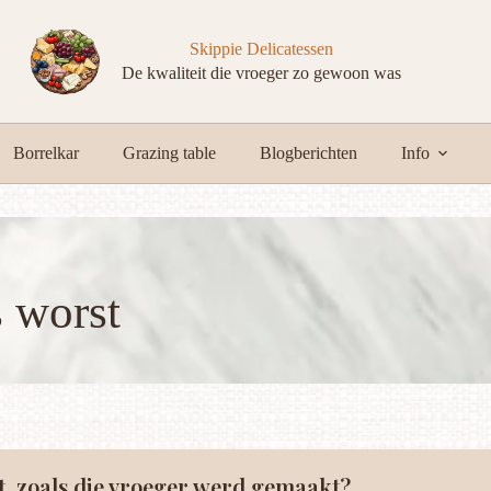
Skippie Delicatessen
De kwaliteit die vroeger zo gewoon was
Borrelkar
Grazing table
Blogberichten
Info
s
worst
t, zoals die vroeger werd gemaakt?