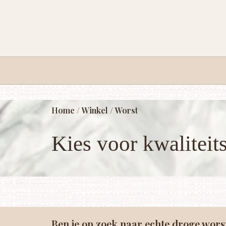
Home
/
Winkel
/ Worst
Kies voor
kwaliteit
Ben je op zoek naar echte droge wors