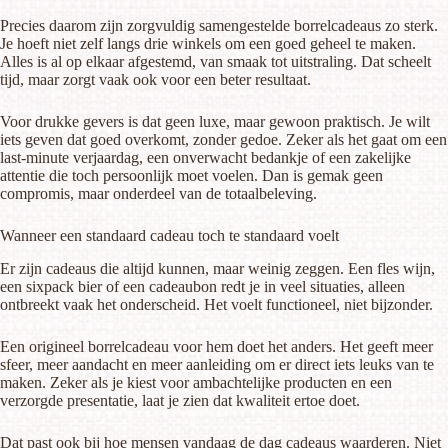
Precies daarom zijn zorgvuldig samengestelde borrelcadeaus zo sterk.
Je hoeft niet zelf langs drie winkels om een goed geheel te maken.
Alles is al op elkaar afgestemd, van smaak tot uitstraling. Dat scheelt
tijd, maar zorgt vaak ook voor een beter resultaat.
Voor drukke gevers is dat geen luxe, maar gewoon praktisch. Je wilt
iets geven dat goed overkomt, zonder gedoe. Zeker als het gaat om een
last-minute verjaardag, een onverwacht bedankje of een zakelijke
attentie die toch persoonlijk moet voelen. Dan is gemak geen
compromis, maar onderdeel van de totaalbeleving.
Wanneer een standaard cadeau toch te standaard voelt
Er zijn cadeaus die altijd kunnen, maar weinig zeggen. Een fles wijn,
een sixpack bier of een cadeaubon redt je in veel situaties, alleen
ontbreekt vaak het onderscheid. Het voelt functioneel, niet bijzonder.
Een origineel borrelcadeau voor hem doet het anders. Het geeft meer
sfeer, meer aandacht en meer aanleiding om er direct iets leuks van te
maken. Zeker als je kiest voor
ambachtelijke producten
en een
verzorgde presentatie, laat je zien dat kwaliteit ertoe doet.
Dat past ook bij hoe mensen vandaag de dag cadeaus waarderen. Niet