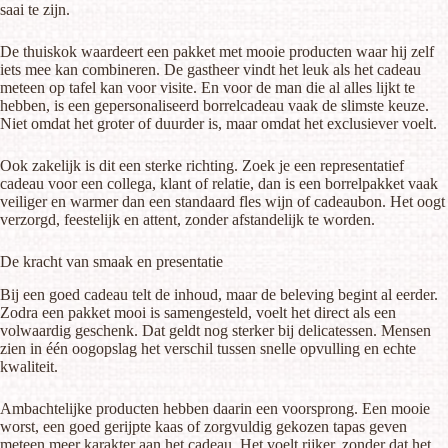
saai te zijn.
De thuiskok waardeert een pakket met mooie producten waar hij zelf
iets mee kan combineren. De gastheer vindt het leuk als het cadeau
meteen op tafel kan voor visite. En voor de man die al alles lijkt te
hebben, is een gepersonaliseerd borrelcadeau vaak de slimste keuze.
Niet omdat het groter of duurder is, maar omdat het exclusiever voelt.
Ook zakelijk is dit een sterke richting. Zoek je een representatief
cadeau voor een collega, klant of relatie, dan is een borrelpakket vaak
veiliger en warmer dan een standaard fles wijn of cadeaubon. Het oogt
verzorgd, feestelijk en attent, zonder afstandelijk te worden.
De kracht van smaak en presentatie
Bij een goed cadeau telt de inhoud, maar de beleving begint al eerder.
Zodra een pakket mooi is samengesteld, voelt het direct als een
volwaardig geschenk. Dat geldt nog sterker bij delicatessen. Mensen
zien in één oogopslag het verschil tussen snelle opvulling en echte
kwaliteit.
Ambachtelijke producten hebben daarin een voorsprong. Een mooie
worst, een goed gerijpte kaas of zorgvuldig gekozen tapas geven
meteen meer karakter aan het cadeau. Het voelt rijker, zonder dat het