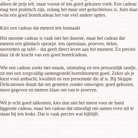
alleen de prijs telt, maar vooral of iets goed gekozen voelt. Een cadeau
mag best praktisch zijn, zolang het maar niet gedachteloos is. Juist daar
wint een goed borrelcadeau het van veel andere opties.
Kies een cadeau dat meteen iets losmaakt
Het mooiste cadeau is vaak niet het duurste, maar het cadeau dat
meteen een glimlach oproept. Iets openslaan, proeven, delen,
neerzetten op tafel – dat geeft direct leven aan het moment. En precies
daar zit de kracht van een goed borrelcadeau.
Wie een cadeau zoekt met smaak, uitstraling en een persoonlijk randje,
zit met een zorgvuldig samengesteld borrelmoment goed. Zeker als je
kiest voor ambacht, kwaliteit en een presentatie die af is. Bij Skippie
Delicatessen draait dat om genieten zonder omwegen: goed gekozen,
mooi gegeven en meteen klaar om van te proeven.
Wil je echt goed uitkomen, kies dan niet het meest voor de hand
liggende cadeau, maar het cadeau dat uitnodigt om samen even stil te
staan bij iets leuks. Dat is vaak precies wat bijblijft.