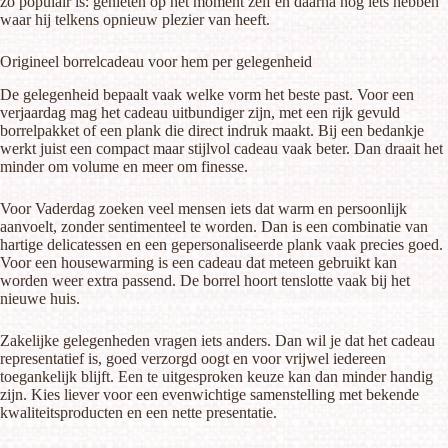
zo populair is: genieten op het moment zelf en daarna nog iets hebben
waar hij telkens opnieuw plezier van heeft.
Origineel borrelcadeau voor hem per gelegenheid
De gelegenheid bepaalt vaak welke vorm het beste past. Voor een
verjaardag mag het cadeau uitbundiger zijn, met een rijk gevuld
borrelpakket of een plank die direct indruk maakt. Bij een bedankje
werkt juist een compact maar stijlvol cadeau vaak beter. Dan draait het
minder om volume en meer om finesse.
Voor Vaderdag zoeken veel mensen iets dat warm en persoonlijk
aanvoelt, zonder sentimenteel te worden. Dan is een combinatie van
hartige delicatessen en een gepersonaliseerde plank vaak precies goed.
Voor een housewarming is een cadeau dat meteen gebruikt kan
worden weer extra passend. De borrel hoort tenslotte vaak bij het
nieuwe huis.
Zakelijke gelegenheden vragen iets anders. Dan wil je dat het cadeau
representatief is, goed verzorgd oogt en voor vrijwel iedereen
toegankelijk blijft. Een te uitgesproken keuze kan dan minder handig
zijn. Kies liever voor een evenwichtige samenstelling met bekende
kwaliteitsproducten en een nette presentatie.