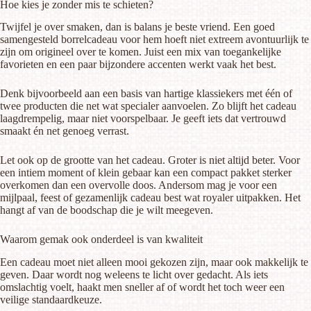
Hoe kies je zonder mis te schieten?
Twijfel je over smaken, dan is balans je beste vriend. Een goed
samengesteld borrelcadeau voor hem hoeft niet extreem avontuurlijk te
zijn om origineel over te komen. Juist een mix van toegankelijke
favorieten en een paar bijzondere accenten werkt vaak het best.
Denk bijvoorbeeld aan een basis van hartige klassiekers met één of
twee producten die net wat specialer aanvoelen. Zo blijft het cadeau
laagdrempelig, maar niet voorspelbaar. Je geeft iets dat vertrouwd
smaakt én net genoeg verrast.
Let ook op de grootte van het cadeau. Groter is niet altijd beter. Voor
een intiem moment of klein gebaar kan een compact pakket sterker
overkomen dan een overvolle doos. Andersom mag je voor een
mijlpaal, feest of gezamenlijk cadeau best wat royaler uitpakken. Het
hangt af van de boodschap die je wilt meegeven.
Waarom gemak ook onderdeel is van kwaliteit
Een cadeau moet niet alleen mooi gekozen zijn, maar ook makkelijk te
geven. Daar wordt nog weleens te licht over gedacht. Als iets
omslachtig voelt, haakt men sneller af of wordt het toch weer een
veilige standaardkeuze.