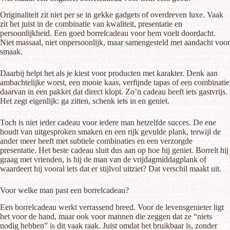
Originaliteit zit niet per se in gekke gadgets of overdreven luxe. Vaak
zit het juist in de combinatie van kwaliteit, presentatie en
persoonlijkheid. Een goed borrelcadeau voor hem voelt doordacht.
Niet massaal, niet onpersoonlijk, maar samengesteld met aandacht voor
smaak.
Daarbij helpt het als je kiest voor producten met karakter. Denk aan
ambachtelijke worst, een mooie kaas,
verfijnde tapas
of een combinatie
daarvan in een pakket dat direct klopt. Zo’n cadeau heeft iets gastvrijs.
Het zegt eigenlijk: ga zitten, schenk iets in en geniet.
Toch is niet ieder cadeau voor iedere man hetzelfde succes. De ene
houdt van uitgesproken smaken en een rijk gevulde plank, terwijl de
ander meer heeft met subtiele combinaties en een verzorgde
presentatie. Het beste cadeau sluit dus aan op hoe hij geniet. Borrelt hij
graag met vrienden, is hij de man van de vrijdagmiddagplank of
waardeert hij vooral iets dat er stijlvol uitziet? Dat verschil maakt uit.
Voor welke man past een borrelcadeau?
Een borrelcadeau werkt verrassend breed. Voor de levensgenieter ligt
het voor de hand, maar ook voor mannen die zeggen dat ze “niets
nodig hebben” is dit vaak raak. Juist omdat het bruikbaar is, zonder