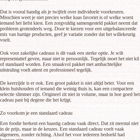
Dat is vooral handig als je twijfelt over individuele voorkeuren.
Misschien weet je niet precies welke kaas favoriet is of welke worst
iemand het liefst kiest. Een zorgvuldig samengesteld pakket neemt dat
probleem grotendeels weg. Door te kiezen voor een uitgebalanceerde
mix van hartige producten, geef je variatie zonder dat het willekeurig
voelt.
Ook voor zakelijke cadeaus is dit vaak een sterke optie. Je wilt
representatief geven, maar niet te persoonlijk. Tegelijk moet het niet kil
of standaard worden. Een smaakvol pakket met ambachtelijke
uitstraling voelt attent en professioneel tegelijk.
De keerzijde is er ook. Een groot pakket is niet altijd beter. Voor een
klein huishouden of iemand die weinig thuis is, kan een compactere
selectie slimmer zijn. Origineel zit niet in volume, maar in hoe goed het
cadeau past bij degene die het krijgt.
Zo voorkom je een standaard cadeau
Een foodie herkent een haastig cadeau vaak direct. Dat zit meestal niet
in de prijs, maar in de keuzes. Een standaard cadeau voelt vaak
algemeen, zonder richting. Alsof het voor iedereen bedoeld had