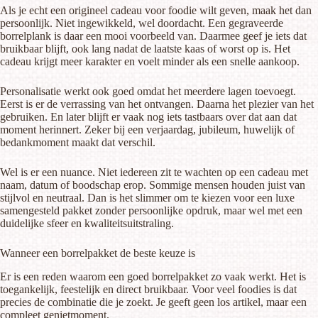
Als je echt een origineel cadeau voor foodie wilt geven, maak het dan
persoonlijk. Niet ingewikkeld, wel doordacht. Een
gegraveerde
borrelplank
is daar een mooi voorbeeld van. Daarmee geef je iets dat
bruikbaar blijft, ook lang nadat de laatste kaas of worst op is. Het
cadeau krijgt meer karakter en voelt minder als een snelle aankoop.
Personalisatie werkt ook goed omdat het meerdere lagen toevoegt.
Eerst is er de verrassing van het ontvangen. Daarna het plezier van het
gebruiken. En later blijft er vaak nog iets tastbaars over dat aan dat
moment herinnert. Zeker bij een verjaardag, jubileum, huwelijk of
bedankmoment maakt dat verschil.
Wel is er een nuance. Niet iedereen zit te wachten op een cadeau met
naam, datum of boodschap erop. Sommige mensen houden juist van
stijlvol en neutraal. Dan is het slimmer om te kiezen voor een luxe
samengesteld pakket zonder persoonlijke opdruk, maar wel met een
duidelijke sfeer en kwaliteitsuitstraling.
Wanneer een borrelpakket de beste keuze is
Er is een reden waarom een
goed borrelpakket
zo vaak werkt. Het is
toegankelijk, feestelijk en direct bruikbaar. Voor veel foodies is dat
precies de combinatie die je zoekt. Je geeft geen los artikel, maar een
compleet genietmoment.