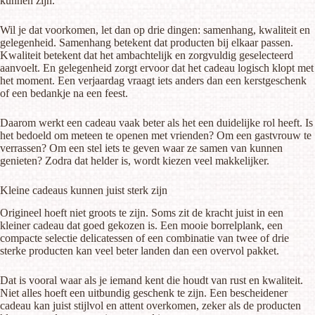
kunnen zijn.
Wil je dat voorkomen, let dan op drie dingen: samenhang, kwaliteit en
gelegenheid. Samenhang betekent dat producten bij elkaar passen.
Kwaliteit betekent dat het ambachtelijk en zorgvuldig geselecteerd
aanvoelt. En gelegenheid zorgt ervoor dat het cadeau logisch klopt met
het moment. Een verjaardag vraagt iets anders dan een kerstgeschenk
of een bedankje na een feest.
Daarom werkt een cadeau vaak beter als het een duidelijke rol heeft. Is
het bedoeld om meteen te openen met vrienden? Om een gastvrouw te
verrassen? Om een stel iets te geven waar ze samen van kunnen
genieten? Zodra dat helder is, wordt kiezen veel makkelijker.
Kleine cadeaus kunnen juist sterk zijn
Origineel hoeft niet groots te zijn. Soms zit de kracht juist in een
kleiner cadeau dat goed gekozen is. Een mooie borrelplank, een
compacte selectie delicatessen of een combinatie van twee of drie
sterke producten kan veel beter landen dan een overvol pakket.
Dat is vooral waar als je iemand kent die houdt van rust en kwaliteit.
Niet alles hoeft een uitbundig geschenk te zijn. Een bescheidener
cadeau kan juist stijlvol en attent overkomen, zeker als de producten