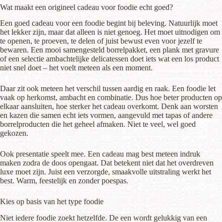
Wat maakt een origineel cadeau voor foodie echt goed?
Een goed cadeau voor een foodie begint bij beleving. Natuurlijk moet
het lekker zijn, maar dat alleen is niet genoeg. Het moet uitnodigen om
te openen, te proeven, te delen of juist bewust even voor jezelf te
bewaren. Een mooi samengesteld borrelpakket, een plank met gravure
of een selectie ambachtelijke delicatessen doet iets wat een los product
niet snel doet – het voelt meteen als een moment.
Daar zit ook meteen het verschil tussen aardig en raak. Een foodie let
vaak op herkomst, ambacht en combinatie. Dus hoe beter producten op
elkaar aansluiten, hoe sterker het cadeau overkomt. Denk aan worsten
en kazen die samen echt iets vormen, aangevuld met tapas of andere
borrelproducten die het geheel afmaken. Niet te veel, wel goed
gekozen.
Ook presentatie speelt mee. Een cadeau mag best meteen indruk
maken zodra de doos opengaat. Dat betekent niet dat het overdreven
luxe moet zijn. Juist een verzorgde, smaakvolle uitstraling werkt het
best. Warm, feestelijk en zonder poespas.
Kies op basis van het type foodie
Niet iedere foodie zoekt hetzelfde. De een wordt gelukkig van een