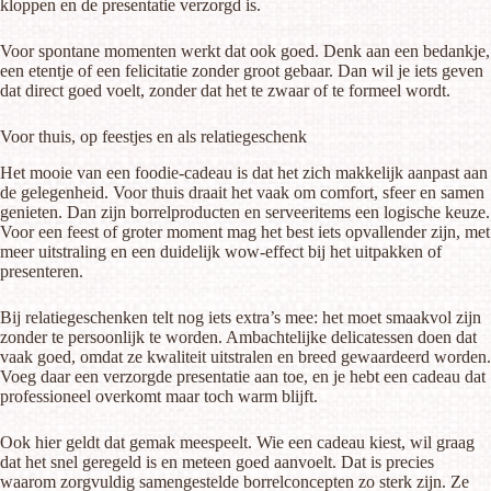
kloppen en de presentatie verzorgd is.
Voor spontane momenten werkt dat ook goed. Denk aan een bedankje,
een etentje of een felicitatie zonder groot gebaar. Dan wil je iets geven
dat direct goed voelt, zonder dat het te zwaar of te formeel wordt.
Voor thuis, op feestjes en als relatiegeschenk
Het mooie van een foodie-cadeau is dat het zich makkelijk aanpast aan
de gelegenheid. Voor thuis draait het vaak om comfort, sfeer en samen
genieten. Dan zijn borrelproducten en serveeritems een logische keuze.
Voor een feest of groter moment mag het best iets opvallender zijn, met
meer uitstraling en een duidelijk wow-effect bij het uitpakken of
presenteren.
Bij relatiegeschenken telt nog iets extra’s mee: het moet smaakvol zijn
zonder te persoonlijk te worden. Ambachtelijke delicatessen doen dat
vaak goed, omdat ze kwaliteit uitstralen en breed gewaardeerd worden.
Voeg daar een verzorgde presentatie aan toe, en je hebt een cadeau dat
professioneel overkomt maar toch warm blijft.
Ook hier geldt dat gemak meespeelt. Wie een cadeau kiest, wil graag
dat het snel geregeld is en meteen goed aanvoelt. Dat is precies
waarom zorgvuldig samengestelde borrelconcepten zo sterk zijn. Ze