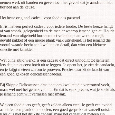
nemen werk uit handen en geven toch het gevoel dat je aandacht hebt
besteed aan de keuze.
Het beste origineel cadeau voor foodie is passend
Er is niet één perfect cadeau voor iedere foodie. De beste keuze hangt
af van smaak, gelegenheid en de manier waarop iemand geniet. Houdt
iemand van uitgebreid borrelen met vrienden, dan werkt een rijk
gevuld pakket of een mooie plank vaak uitstekend. Is het iemand die
vooral waarde hecht aan kwaliteit en detail, dan wint een kleinere
selectie met karakter.
Wat bijna altijd werkt, is een cadeau dat direct uitnodigt tot genieten.
Iets dat je niet eerst hoeft uit te leggen. Je opent het, je ziet de aandacht,
en je krijgt meteen zin om te proeven. Precies daar zit de kracht van
een goed gekozen delicatessencadeau.
Bij Skippie Delicatessen draait dat om kwaliteit die vertrouwd voelt,
maar wel met het gemak van nu. En dat is vaak precies wat je zoekt als
je iemand echt wilt verrassen met smaak.
Wie een foodie iets geeft, geeft zelden alleen eten. Je geeft een avond
aan tafel, een plank om te delen, een goed gesprek dat vanzelf ontstaat.
Kies dus niet het drukste cadeau, maar het cadeau dat meteen zin