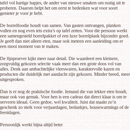
tafel vol hartige hapjes, de ander van nieuwe smaken om rustig uit te
proberen. Daarom helpt het om eerst te bedenken wat voor soort
genieter je voor je hebt.
De borrelfoodie houdt van samen. Van gasten ontvangen, planken
vullen en nog even iets extra’s op tafel zetten. Voor die persoon werkt
een
samengesteld borrelpakket
of een luxe borrelplank bijzonder goed.
Je geeft dan niet alleen eten, maar ook meteen een aanleiding om er
een mooi moment van te maken.
De fijnproever kijkt meer naar detail. Die waardeert een kleinere,
zorgvuldig gekozen selectie vaak meer dan een grote doos vol van
alles. Denk aan ambachtelijke vleeswaren, karaktervolle kazen en
producten die duidelijk met aandacht zijn gekozen. Minder breed, meer
uitgesproken.
Dan is er nog de praktische foodie. Iemand die van lekker eten houdt,
maar ook van gemak. Voor hen is een cadeau dat direct klaar is om te
serveren ideaal. Geen gedoe, wel kwaliteit. Juist dat maakt zo’n
geschenk zo sterk voor verjaardagen, bedankjes, housewarmings of de
feestdagen.
Persoonlijk werkt bijna altijd beter