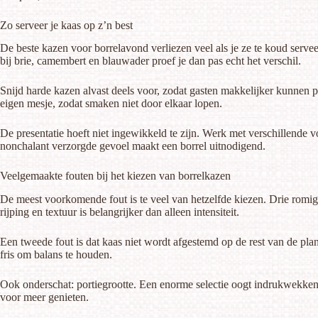
Zo serveer je kaas op z’n best
De beste kazen voor borrelavond verliezen veel als je ze te koud serve
bij brie, camembert en blauwader proef je dan pas echt het verschil.
Snijd harde kazen alvast deels voor, zodat gasten makkelijker kunnen p
eigen mesje, zodat smaken niet door elkaar lopen.
De presentatie hoeft niet ingewikkeld te zijn. Werk met verschillende vo
nonchalant verzorgde gevoel maakt een borrel uitnodigend.
Veelgemaakte fouten bij het kiezen van borrelkazen
De meest voorkomende fout is te veel van hetzelfde kiezen. Drie romige 
rijping en textuur is belangrijker dan alleen intensiteit.
Een tweede fout is dat kaas niet wordt afgestemd op de rest van de pla
fris om balans te houden.
Ook onderschat: portiegrootte. Een enorme selectie oogt indrukwekkend
voor meer genieten.