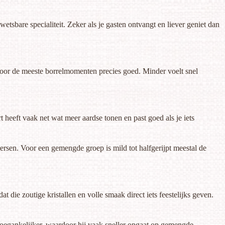
wetsbare specialiteit. Zeker als je gasten ontvangt en liever geniet dan
e voor de meeste borrelmomenten precies goed. Minder voelt snel
 heeft vaak net wat meer aardse tonen en past goed als je iets
heersen. Voor een gemengde groep is mild tot halfgerijpt meestal de
die zoutige kristallen en volle smaak direct iets feestelijks geven.
n toegankelijker, waardoor hij vaak sneller opgaat op gemengde