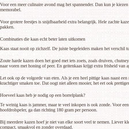
Voor een meer culinaire avond mag het spannender. Dan kun je kiezen v
memorabel.
Voor grotere feestjes is snijdbaarheid extra belangrijk. Hele zachte kaz
pakken.
Combinaties die kaas echt beter laten uitkomen
Kaas staat nooit op zichzelf. De juiste begeleiders maken het verschil 
Zoute harde kazen doen het goed met iets zoets, zoals druiven, chutney
naar voren met honing of peer. En geitenkaas krijgt extra frisheid van a
Let ook op de volgorde van eten. Als je een heel pittige kaas naast een 
krachtiger smaken toe. Dat oogt niet alleen mooier, het eet ook prettiger
Hoeveel kaas heb je nodig op een borrelplank?
Te weinig kaas is jammer, maar te veel inkopen is ook zonde. Voor een
hoofdrolspeler, ga dan richting 180 gram per persoon.
Bij meerdere kazen hoef je niet van elke soort veel te nemen. Liever kl
compact, smaakvol en zonder overdaad.