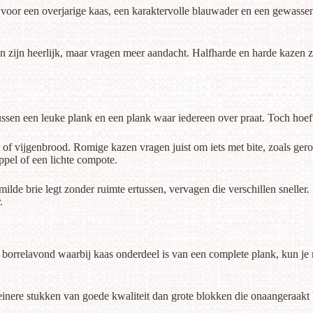
oor een overjarige kaas, een karaktervolle blauwader en een gewassen 
en zijn heerlijk, maar vragen meer aandacht. Halfharde en harde kazen zi
tussen een leuke plank en een plank waar iedereen over praat. Toch hoeft
 of vijgenbrood. Romige kazen vragen juist om iets met bite, zoals ger
ppel of een lichte compote.
milde brie legt zonder ruimte ertussen, vervagen die verschillen sneller
.
 borrelavond waarbij kaas onderdeel is van een complete plank, kun je
einere stukken van goede kwaliteit dan grote blokken die onaangeraakt b