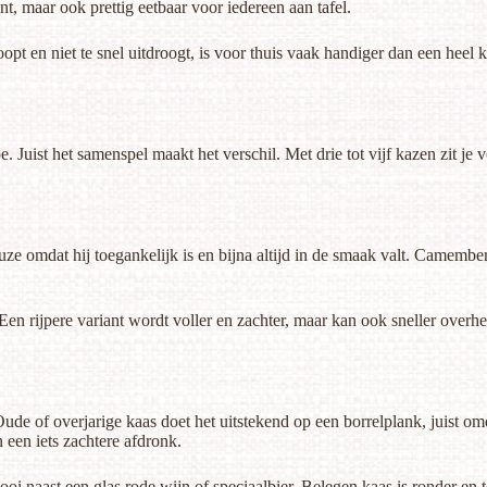
sant, maar ook prettig eetbaar voor iedereen aan tafel.
opt en niet te snel uitdroogt, is voor thuis vaak handiger dan een heel k
. Juist het samenspel maakt het verschil. Met drie tot vijf kazen zit j
ze omdat hij toegankelijk is en bijna altijd in de smaak valt. Camembert
. Een rijpere variant wordt voller en zachter, maar kan ook sneller over
 of overjarige kaas doet het uitstekend op een borrelplank, juist omdat 
 een iets zachtere afdronk.
 mooi naast een glas rode wijn of speciaalbier. Belegen kaas is ronder e