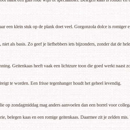
maar een klein stuk op de plank doet veel. Gorgonzola dolce is romiger
niet als basis. Zo geef je liefhebbers iets bijzonders, zonder dat de hel
anning. Geitenkaas heeft vaak een lichtzure toon die goed werkt naast z
 dreigt te worden. Een frisse tegenhanger houdt het geheel levendig.
ilie op zondagmiddag mag anders aanvoelen dan een borrel voor collega’
ie, belegen kaas en een romige geitenkaas. Daarmee zit je zelden mis.