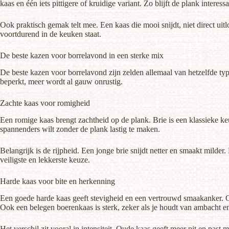
kaas en één iets pittigere of kruidige variant. Zo blijft de plank interes
Ook praktisch gemak telt mee. Een kaas die mooi snijdt, niet direct uitlo
voortdurend in de keuken staat.
De beste kazen voor borrelavond in een sterke mix
De beste kazen voor borrelavond zijn zelden allemaal van hetzelfde type
beperkt, meer wordt al gauw onrustig.
Zachte kaas voor romigheid
Een romige kaas brengt zachtheid op de plank. Brie is een klassieke keu
spannenders wilt zonder de plank lastig te maken.
Belangrijk is de rijpheid. Een jonge brie snijdt netter en smaakt milder
veiligste en lekkerste keuze.
Harde kaas voor bite en herkenning
Een goede harde kaas geeft stevigheid en een vertrouwd smaakanker. Oude
Ook een belegen boerenkaas is sterk, zeker als je houdt van ambacht en
Het verschil zit vooral in intensiteit. Oude kaas geeft meer pit en past