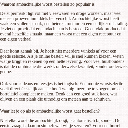
Waarom ambachtelijke worst bestellen zo populair is
De supermarkt ligt vol met vleeswaren en droge worsten, maar veel
mensen proeven inmiddels het verschil. Ambachtelijke worst heeft
vaak een vollere smaak, een betere structuur en een eerlijker uitstraling.
Je ziet en proeft dat er aandacht aan is besteed. Geen vlak product dat
overal hetzelfde smaakt, maar een worst met een eigen receptuur en
een eigen verhaal.
Daar komt gemak bij. Je hoeft niet meerdere winkels af voor een
goede selectie. Als je online bestelt, wil je snel kunnen kiezen, weten
wat je krijgt en rekenen op een nette levering. Voor veel huishoudens
is dat de combinatie die werkt: ouderwetse kwaliteit, zonder ouderwets
gedoe.
Ook voor cadeaus en feestjes is het logisch. Een mooie worstselectie
voelt direct feestelijk aan. Je hoeft weinig meer toe te voegen om een
borreltafel compleet te maken. Denk aan een goed stuk kaas, wat
olijven en een plank die uitnodigt om meteen aan te schuiven.
Waar let je op als je ambachtelijke worst gaat bestellen?
Niet elke worst die ambachtelijk oogt, is automatisch bijzonder. De
eerste vraag is daarom simpel: wat wil je serveren? Voor een borrel