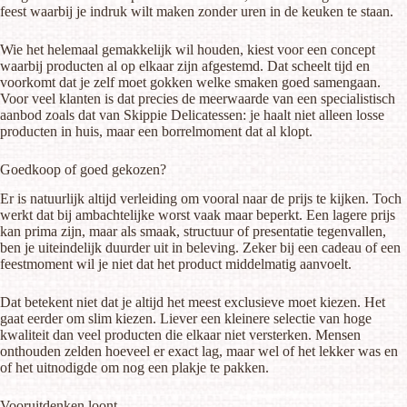
feest waarbij je indruk wilt maken zonder uren in de keuken te staan.
Wie het helemaal gemakkelijk wil houden, kiest voor een concept
waarbij producten al op elkaar zijn afgestemd. Dat scheelt tijd en
voorkomt dat je zelf moet gokken welke smaken goed samengaan.
Voor veel klanten is dat precies de meerwaarde van een specialistisch
aanbod zoals dat van Skippie Delicatessen: je haalt niet alleen losse
producten in huis, maar een borrelmoment dat al klopt.
Goedkoop of goed gekozen?
Er is natuurlijk altijd verleiding om vooral naar de prijs te kijken. Toch
werkt dat bij ambachtelijke worst vaak maar beperkt. Een lagere prijs
kan prima zijn, maar als smaak, structuur of presentatie tegenvallen,
ben je uiteindelijk duurder uit in beleving. Zeker bij een cadeau of een
feestmoment wil je niet dat het product middelmatig aanvoelt.
Dat betekent niet dat je altijd het meest exclusieve moet kiezen. Het
gaat eerder om slim kiezen. Liever een kleinere selectie van hoge
kwaliteit dan veel producten die elkaar niet versterken. Mensen
onthouden zelden hoeveel er exact lag, maar wel of het lekker was en
of het uitnodigde om nog een plakje te pakken.
Vooruitdenken loont