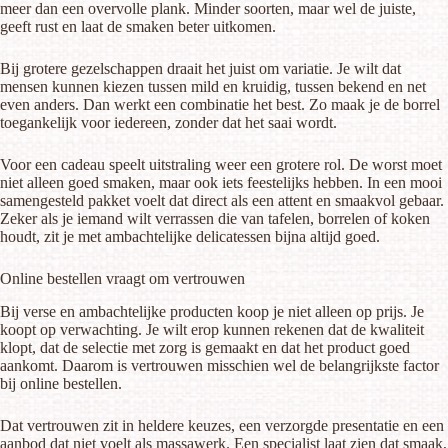
meer dan een overvolle plank. Minder soorten, maar wel de juiste,
geeft rust en laat de smaken beter uitkomen.
Bij grotere gezelschappen draait het juist om variatie. Je wilt dat
mensen kunnen kiezen tussen mild en kruidig, tussen bekend en net
even anders. Dan werkt een combinatie het best. Zo maak je de borrel
toegankelijk voor iedereen, zonder dat het saai wordt.
Voor een cadeau
speelt uitstraling weer een grotere rol. De worst moet
niet alleen goed smaken, maar ook iets feestelijks hebben. In een mooi
samengesteld pakket voelt dat direct als een attent en smaakvol gebaar.
Zeker als je iemand wilt verrassen die van tafelen, borrelen of koken
houdt, zit je met ambachtelijke delicatessen bijna altijd goed.
Online bestellen vraagt om vertrouwen
Bij verse en ambachtelijke producten koop je niet alleen op prijs. Je
koopt op verwachting. Je wilt erop kunnen rekenen dat de kwaliteit
klopt, dat de selectie met zorg is gemaakt en dat het product goed
aankomt. Daarom is vertrouwen misschien wel de belangrijkste factor
bij online bestellen.
Dat vertrouwen zit in heldere keuzes, een verzorgde presentatie en een
aanbod dat niet voelt als massawerk. Een specialist laat zien dat smaak,