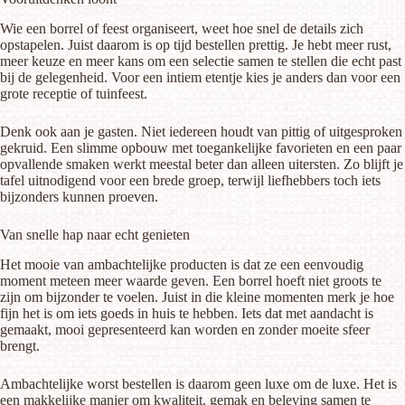
Wie een borrel of feest organiseert, weet hoe snel de details zich
opstapelen. Juist daarom is op tijd bestellen prettig. Je hebt meer rust,
meer keuze en meer kans om een selectie samen te stellen die echt past
bij de gelegenheid. Voor een intiem etentje kies je anders dan voor een
grote receptie of tuinfeest.
Denk ook aan je gasten. Niet iedereen houdt van pittig of uitgesproken
gekruid. Een slimme opbouw met toegankelijke favorieten en een paar
opvallende smaken werkt meestal beter dan alleen uitersten. Zo blijft je
tafel uitnodigend voor een brede groep, terwijl liefhebbers toch iets
bijzonders kunnen proeven.
Van snelle hap naar echt genieten
Het mooie van ambachtelijke producten is dat ze een eenvoudig
moment meteen meer waarde geven. Een borrel hoeft niet groots te
zijn om bijzonder te voelen. Juist in die kleine momenten merk je hoe
fijn het is om iets goeds in huis te hebben. Iets dat met aandacht is
gemaakt, mooi gepresenteerd kan worden en zonder moeite sfeer
brengt.
Ambachtelijke worst bestellen is daarom geen luxe om de luxe. Het is
een makkelijke manier om kwaliteit, gemak en beleving samen te