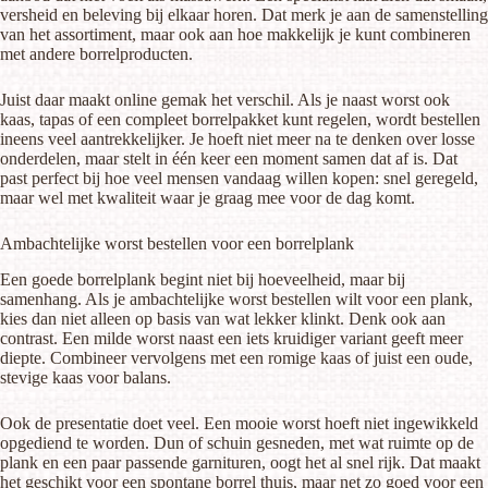
versheid en beleving bij elkaar horen. Dat merk je aan de samenstelling
van het assortiment, maar ook aan hoe makkelijk je kunt combineren
met andere borrelproducten.
Juist daar maakt online gemak het verschil. Als je naast worst ook
kaas, tapas of een
compleet borrelpakket
kunt regelen, wordt bestellen
ineens veel aantrekkelijker. Je hoeft niet meer na te denken over losse
onderdelen, maar stelt in één keer een moment samen dat af is. Dat
past perfect bij hoe veel mensen vandaag willen kopen: snel geregeld,
maar wel met kwaliteit waar je graag mee voor de dag komt.
Ambachtelijke worst bestellen voor een borrelplank
Een goede borrelplank
begint niet bij hoeveelheid, maar bij
samenhang. Als je ambachtelijke worst bestellen wilt voor een plank,
kies dan niet alleen op basis van wat lekker klinkt. Denk ook aan
contrast. Een milde worst naast een iets kruidiger variant geeft meer
diepte. Combineer vervolgens met een romige kaas of juist een oude,
stevige kaas voor balans.
Ook de presentatie doet veel. Een mooie worst hoeft niet ingewikkeld
opgediend te worden. Dun of schuin gesneden, met wat ruimte op de
plank en een paar passende garnituren, oogt het al snel rijk. Dat maakt
het geschikt voor een spontane borrel thuis, maar net zo goed voor een