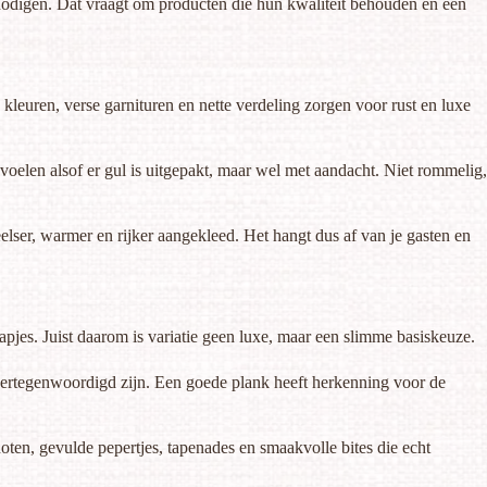
itnodigen. Dat vraagt om producten die hun kwaliteit behouden en een
kleuren, verse garnituren en nette verdeling zorgen voor rust en luxe
 voelen alsof er gul is uitgepakt, maar wel met aandacht. Niet rommelig,
peelser, warmer en rijker aangekleed. Het hangt dus af van je gasten en
apjes. Juist daarom is variatie geen luxe, maar een slimme basiskeuze.
 vertegenwoordigd zijn. Een goede plank heeft herkenning voor de
ten, gevulde pepertjes, tapenades en smaakvolle bites die echt