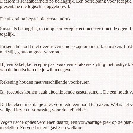
Daarom is schaalbaarheid zo belangrijk. Een borrelplank voor receptie
presentatie die logisch is opgebouwd.
De uitstraling bepaalt de eerste indruk
Smaak is belangrijk, maar op een receptie eet men eerst met de ogen. E
tegelijk.
Presentatie hoeft niet overdreven chic te zijn om indruk te maken. Juist
niet stijf, gewoon goed verzorgd.
Bij een zakelijke receptie past vaak een strakkere styling met rustige k
van de boodschap die je wilt meegeven.
Rekening houden met verschillende voorkeuren
Bij recepties komen vaak uiteenlopende gasten samen. De een houdt van 
Dat betekent niet dat je alles voor iedereen hoeft te maken. Wel is h
veilige kiezer en verrassing voor de liefhebber.
Vegetarische opties verdienen daarbij een volwaardige plek op de plan
meetellen. Zo voelt iedere gast zich welkom.