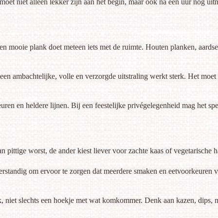
 moet niet alleen lekker zijn aan het begin, maar ook na een uur nog u
en mooie plank doet meteen iets met de ruimte. Houten planken, aardse 
 een ambachtelijke, volle en verzorgde uitstraling werkt sterk. Het moet
leuren en heldere lijnen. Bij een feestelijke privégelegenheid mag het s
pittige worst, de ander kiest liever voor zachte kaas of vegetarische h
et verstandig om ervoor te zorgen dat meerdere smaken en eetvoorkeuren
k, niet slechts een hoekje met wat komkommer. Denk aan kazen, dips, no