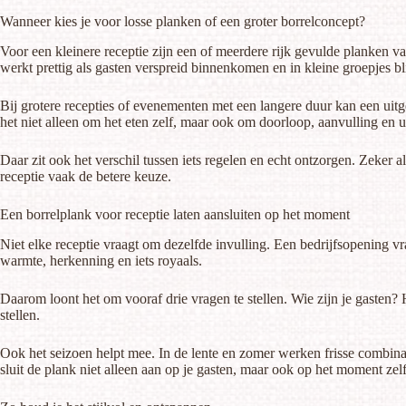
Wanneer kies je voor losse planken of een groter borrelconcept?
Voor een kleinere receptie zijn een of meerdere rijk gevulde planken vaak
werkt prettig als gasten verspreid binnenkomen en in kleine groepjes bl
Bij grotere recepties of evenementen met een langere duur kan een
uit
het niet alleen om het eten zelf, maar ook om doorloop, aanvulling en 
Daar zit ook het verschil tussen iets regelen en echt ontzorgen. Zeker al
receptie vaak de betere keuze.
Een borrelplank voor receptie laten aansluiten op het moment
Niet elke receptie vraagt om dezelfde invulling. Een bedrijfsopening v
warmte, herkenning en iets royaals.
Daarom loont het om vooraf drie vragen te stellen. Wie zijn je gasten?
stellen.
Ook het seizoen helpt mee. In de lente en zomer werken frisse combinatie
sluit de plank niet alleen aan op je gasten, maar ook op het moment zelf