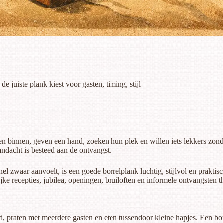
e juiste plank kiest voor gasten, timing, stijl
omen binnen, geven een hand, zoeken hun plek en willen iets lekkers zon
andacht is besteed aan de ontvangst.
l zwaar aanvoelt, is een goede borrelplank luchtig, stijlvol en praktis
jke recepties, jubilea, openingen, bruiloften en informele ontvangsten t
d, praten met meerdere gasten en eten tussendoor kleine hapjes. Een borre