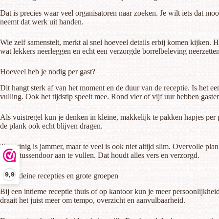
Dat is precies waar veel organisatoren naar zoeken. Je wilt iets dat mo
neemt dat werk uit handen.
Wie
zelf samenstelt
, merkt al snel hoeveel details erbij komen kijken. 
wat lekkers neerleggen en echt een verzorgde borrelbeleving neerzetten
Hoeveel heb je nodig per gast?
Dit hangt sterk af van het moment en de duur van de receptie. Is het e
vulling. Ook het tijdstip speelt mee. Rond vier of vijf uur hebben gas
Als vuistregel kun je denken in kleine, makkelijk te pakken hapjes per pe
de plank ook echt blijven dragen.
Te weinig is jammer, maar te veel is ook niet altijd slim. Overvolle pl
nodig tussendoor aan te vullen. Dat houdt alles vers en verzorgd.
9,9
Voor kleine recepties en grote groepen
Bij een intieme receptie thuis of op kantoor kun je meer persoonlijkhei
draait het juist meer om tempo, overzicht en aanvulbaarheid.