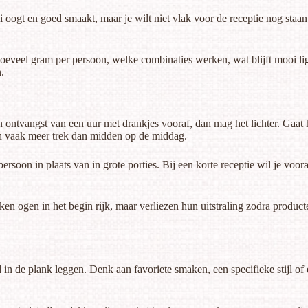
oi oogt en goed smaakt, maar je wilt niet vlak voor de receptie nog sta
Hoeveel gram per persoon, welke combinaties werken, wat blijft mooi lig
.
en ontvangst van een uur met drankjes vooraf, dan mag het lichter. Gaa
ten vaak meer trek dan midden op de middag.
rsoon in plaats van in grote porties. Bij een korte receptie wil je vooral
anken ogen in het begin rijk, maar verliezen hun uitstraling zodra produ
d in de plank leggen. Denk aan favoriete smaken, een specifieke stijl of