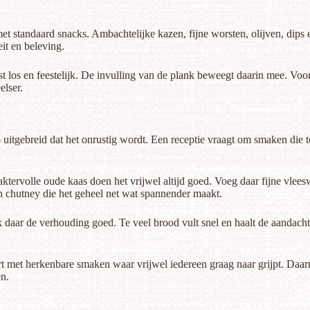
met standaard snacks. Ambachtelijke kazen, fijne worsten, olijven, dips e
it en beleving.
ist los en feestelijk. De invulling van de plank beweegt daarin mee. Voor 
elser.
 zo uitgebreid dat het onrustig wordt. Een receptie vraagt om smaken di
ktervolle oude kaas doen het vrijwel altijd goed. Voeg daar fijne vlees
en chutney die het geheel net wat spannender maakt.
 daar de verhouding goed. Te veel brood vult snel en haalt de aandacht
t met herkenbare smaken waar vrijwel iedereen graag naar grijpt. Daarn
en.