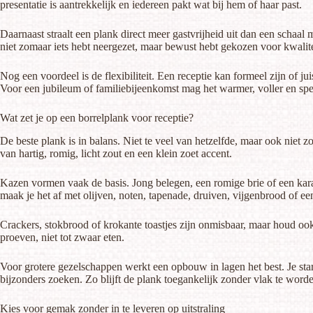
presentatie is aantrekkelijk en iedereen pakt wat bij hem of haar past.
Daarnaast straalt een plank direct meer gastvrijheid uit dan een schaal 
niet zomaar iets hebt neergezet, maar bewust hebt gekozen voor kwalite
Nog een voordeel is de flexibiliteit. Een receptie kan formeel zijn of ju
Voor een jubileum of familiebijeenkomst mag het warmer, voller en spe
Wat zet je op een borrelplank voor receptie?
De beste plank is in balans. Niet te veel van hetzelfde, maar ook niet
van hartig, romig, licht zout en een klein zoet accent.
Kazen
vormen vaak de basis. Jong belegen, een romige brie of een kara
maak je het af met olijven, noten, tapenade, druiven, vijgenbrood of e
Crackers, stokbrood of krokante toastjes zijn onmisbaar, maar houd ook
proeven, niet tot zwaar eten.
Voor grotere gezelschappen werkt een opbouw in lagen het best. Je star
bijzonders zoeken. Zo blijft de plank toegankelijk zonder vlak te word
Kies voor gemak zonder in te leveren op uitstraling