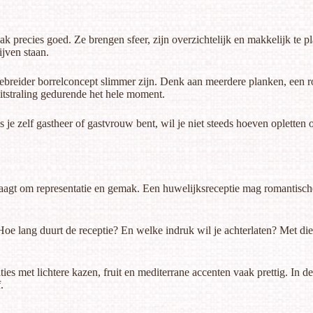
 precies goed. Ze brengen sfeer, zijn overzichtelijk en makkelijk te plaa
ijven staan.
gebreider borrelconcept
slimmer zijn. Denk aan meerdere planken, een roy
uitstraling gedurende het hele moment.
s je zelf gastheer of gastvrouw bent, wil je niet steeds hoeven opletten o
raagt om representatie en gemak. Een huwelijksreceptie mag romantische
 Hoe lang duurt de receptie? En welke indruk wil je achterlaten? Met d
s met lichtere kazen, fruit en mediterrane accenten vaak prettig. In de 
.