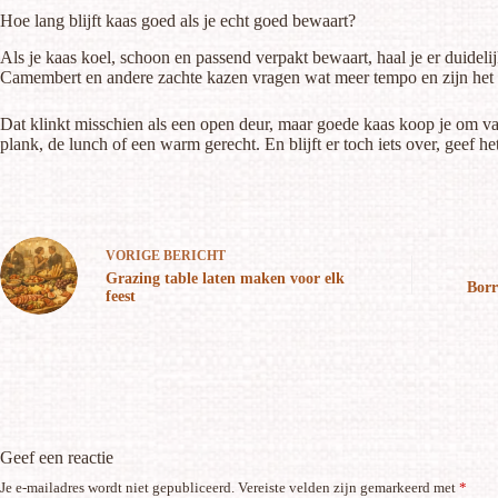
Hoe lang blijft kaas goed als je echt goed bewaart?
Als je kaas koel, schoon en passend verpakt bewaart, haal je er duidel
Camembert en andere zachte kazen vragen wat meer tempo en zijn het 
Dat klinkt misschien als een open deur, maar goede kaas koop je om van
plank, de lunch of een warm gerecht. En blijft er toch iets over, geef
VORIGE
BERICHT
Grazing table laten maken voor elk
Borr
feest
Geef een reactie
Je e-mailadres wordt niet gepubliceerd.
Vereiste velden zijn gemarkeerd met
*