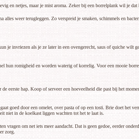
tevig en netjes, maar je mist aroma. Zeker bij een borrelplank wil je da
 alles weer terugleggen. Zo verspreid je smaken, schimmels en bacterië
un je invriezen als je ze later in een ovengerecht, saus of quiche wilt 
snel hun romigheid en worden waterig of korrelig. Voor een
mooie borre
 de eerste hap. Koop of serveer een hoeveelheid die past bij het mome
gaat goed door een omelet, over pasta of op een tosti. Brie doet het 
it niet in de koelkast liggen wachten tot het te laat is.
en vragen om net iets meer aandacht. Dat is geen gedoe, eerder onderde
er zorg.