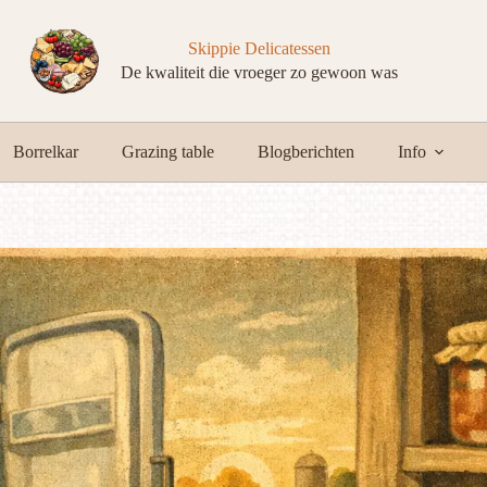
Skippie Delicatessen
De kwaliteit die vroeger zo gewoon was
Borrelkar
Grazing table
Blogberichten
Info