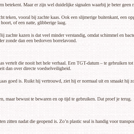
arm betekent. Maar er zijn wel duidelijke signalen waarbij je beter geen 
ht teken, vooral bij zachte kaas. Ook een slijmerige buitenkant, een o
oort, of een natte, glibberige laag.
ij zachte kazen is dat veel minder verstandig, omdat schimmel en bacte
nder zonde dan een bedorven borrelavond.
s vertelt die nooit het hele verhaal. Een TGT-datum – te gebruiken tot
it dan over directe voedselveiligheid.
as goed is. Ruikt hij vertrouwd, ziet hij er normaal uit en smaakt hij 
en, maar bewust te bewaren en op tijd te gebruiken. Dat proef je terug.
ten zitten nadat die geopend is. Zo’n plastic seal is handig voor transpo