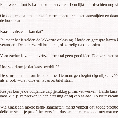
Een tweede fout is kaas te koud serveren. Dan lijkt hij misschien nog s
Ook onderschat: met hetzelfde mes meerdere kazen aansnijden en daarna
de houdbaarheid.
Kaas invriezen – kan dat?
Ja, maar het is zelden de lekkerste oplossing. Harde en geraspte kazen k
verandert. De kaas wordt brokkelig of korrelig na ontdooien.
Voor zachte kazen is invriezen meestal geen goed idee. Die verliezen 
Hoe voorkom je dat kaas overblijft?
De slimste manier om houdbaarheid te managen begint eigenlijk al vóór
als er ook worst, dips en tapas op tafel staan.
Restjes kun je de volgende dag gelukkig prima verwerken. Harde kaas 
kaas kun je verwerken in een dressing of bij een salade. Zo blijft kwalite
Wie graag een mooie plank samenstelt, merkt vanzelf dat goede product
delicatessen – je proeft het verschil, dus behandel je ze ook met wat me