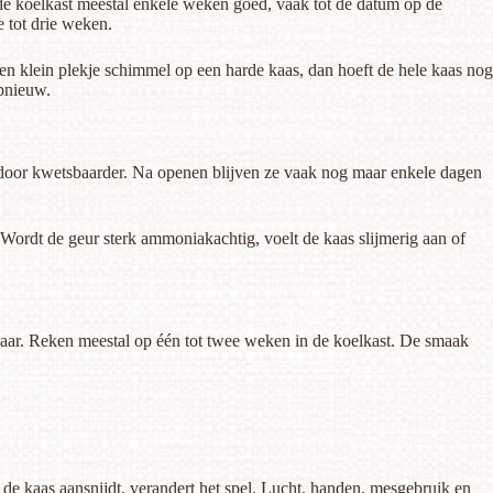
e koelkast meestal enkele weken goed, vaak tot de datum op de
 tot drie weken.
en klein plekje schimmel op een harde kaas, dan hoeft de hele kaas nog
opnieuw.
ardoor kwetsbaarder. Na openen blijven ze vaak nog maar enkele dagen
Wordt de geur sterk ammoniakachtig, voelt de kaas slijmerig aan of
aar. Reken meestal op één tot twee weken in de koelkast. De smaak
 de kaas aansnijdt, verandert het spel. Lucht, handen, mesgebruik en