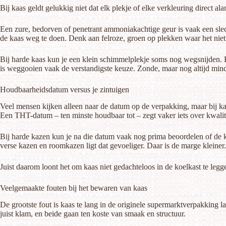
Bij kaas geldt gelukkig niet dat elk plekje of elke verkleuring direct al
Een zure, bedorven of penetrant ammoniakachtige geur is vaak een slec
de kaas weg te doen. Denk aan felroze, groen op plekken waar het niet h
Bij harde kaas kun je een klein schimmelplekje soms nog wegsnijden. B
is weggooien vaak de verstandigste keuze. Zonde, maar nog altijd mi
Houdbaarheidsdatum versus je zintuigen
Veel mensen kijken alleen naar de datum op de verpakking, maar bij kaa
Een THT-datum – ten minste houdbaar tot – zegt vaker iets over kwalite
Bij harde kazen kun je na die datum vaak nog prima beoordelen of de ka
verse kazen en roomkazen ligt dat gevoeliger. Daar is de marge kleiner.
Juist daarom loont het om kaas niet gedachteloos in de koelkast te legg
Veelgemaakte fouten bij het bewaren van kaas
De grootste fout is kaas te lang in de originele supermarktverpakking la
juist klam, en beide gaan ten koste van smaak en structuur.