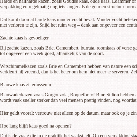
Harde en halfharde kazen, zoals Goudse kaas, oude kaas, Edammer of 
verpakking en regelmatig nog iets langer als de geur en structuur nor
Dat komt doordat harde kaas minder vocht bevat. Minder vocht betekent
niet verloren te zijn. Snijd het ruim weg – denk aan ongeveer een cen
Zachte kaas is gevoeliger
Bij zachte kazen, zoals Brie, Camembert, burrata, roomkaas of verse g
tot ongeveer een week goed, afhankelijk van de soort.
Witschimmelkazen zoals Brie en Camembert hebben van nature een schim
verkleurt hij vreemd, dan is het beter om hem niet meer te serveren. Ze
Blauwe kaas zit ertussenin
Blauwaderkazen zoals Gorgonzola, Roquefort of Blue Stilton hebben al
wordt vaak sneller sterker dan veel mensen prettig vinden, nog voordat 
Hier geldt vooral: vertrouw niet alleen op de datum, maar ook op je zint
Hoe lang blijft kaas goed na openen?
Dat is de vraag die in de praktijk het vaakst telt. Op een verpakking 