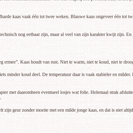
fharde kaas vaak één tot twee weken. Blauwe kaas ongeveer één tot twe
n technisch nog eetbaar zijn, maar al veel van zijn karakter kwijt zijn. 
rmee”. Kaas houdt van rust. Niet te warm, niet te koud, niet te droog 
n iets minder koud deel. De temperatuur daar is vaak stabieler en milder
apier met daaromheen eventueel losjes wat folie. Helemaal strak afsluite
.
lt zijn geur zonder moeite met een milde jonge kaas, en dat is niet alt