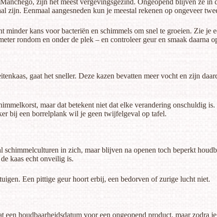
Manchego, zijn het meest vergevingsgezind. Ongeopend blijven ze in d
maal zijn. Eenmaal aangesneden kun je meestal rekenen op ongeveer twee
 minder kans voor bacteriën en schimmels om snel te groeien. Zie je e
timeter rondom en onder de plek – en controleer geur en smaak daarna 
eitenkaas, gaat het sneller. Deze kazen bevatten meer vocht en zijn da
melkorst, maar dat betekent niet dat elke verandering onschuldig is. 
ker bij
een borrelplank
wil je geen twijfelgeval op tafel.
 schimmelculturen in zich, maar blijven na openen toch beperkt houdb
de kaas echt onveilig is.
uigen. Een pittige geur hoort erbij, een bedorven of zurige lucht niet.
staat een houdbaarheidsdatum voor een ongeopend product, maar zodra je