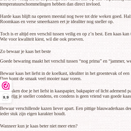
temperatuurschommelingen hebben dan direct invloed.
Harde kaas blijft na openen meestal nog twee tot drie weken goed. Hal
Roomkaas en verse smeerkazen eet je idealiter nog sneller op.
Toch is er altijd een verschil tussen veilig en op z’n best. Een kaas ka
Wie voor kwaliteit kiest, wil die ook proeven.
Zo bewaar je kaas het beste
Goede bewaring maakt het verschil tussen “nog prima” en “jammer, weg e
Bewaar kaas het liefst in de koelkast, idealiter in het groentevak of ee
Dan komt de smaak veel mooier naar voren.
Verpakken doe je het liefst in kaaspapier, bakpapier of licht ademend p
Dan krijg je sneller condens, en condens is geen vriend van goede kaas
9,9
Bewaar verschillende kazen liever apart. Een pittige blauwaderkaas dee
ieder stuk zijn eigen karakter houdt.
Wanneer kun je kaas beter niet meer eten?