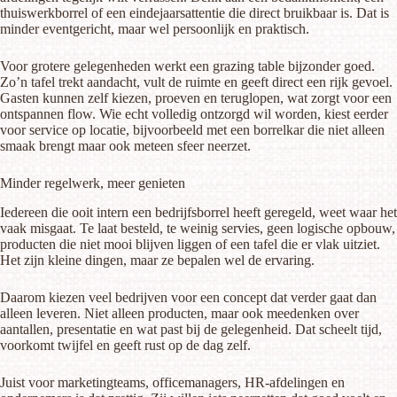
thuiswerkborrel of een eindejaarsattentie die direct bruikbaar is. Dat is
minder eventgericht, maar wel persoonlijk en praktisch.
Voor grotere gelegenheden werkt een grazing table bijzonder goed.
Zo’n tafel trekt aandacht, vult de ruimte en geeft direct een rijk gevoel.
Gasten kunnen zelf kiezen, proeven en teruglopen, wat zorgt voor een
ontspannen flow. Wie echt volledig ontzorgd wil worden, kiest eerder
voor service op locatie, bijvoorbeeld met
een borrelkar
die niet alleen
smaak brengt maar ook meteen sfeer neerzet.
Minder regelwerk, meer genieten
Iedereen die ooit intern een bedrijfsborrel heeft geregeld, weet waar het
vaak misgaat. Te laat besteld, te weinig servies, geen logische opbouw,
producten die niet mooi blijven liggen of een tafel die er vlak uitziet.
Het zijn kleine dingen, maar ze bepalen wel de ervaring.
Daarom kiezen veel bedrijven voor een concept dat verder gaat dan
alleen leveren. Niet alleen producten, maar ook meedenken over
aantallen, presentatie en wat past bij de gelegenheid. Dat scheelt tijd,
voorkomt twijfel en geeft rust op de dag zelf.
Juist voor marketingteams, officemanagers, HR-afdelingen en