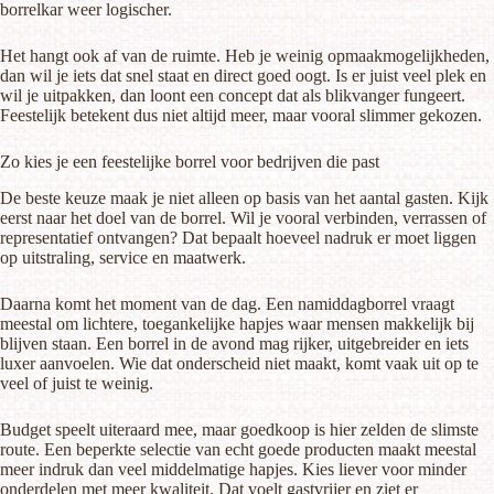
borrelkar weer logischer.
Het hangt ook af van de ruimte. Heb je weinig opmaakmogelijkheden,
dan wil je iets dat snel staat en direct goed oogt. Is er juist veel plek en
wil je uitpakken, dan loont een concept dat als blikvanger fungeert.
Feestelijk betekent dus niet altijd meer, maar vooral slimmer gekozen.
Zo kies je een feestelijke borrel voor bedrijven die past
De beste keuze maak je niet alleen op basis van het aantal gasten. Kijk
eerst naar het doel van de borrel. Wil je vooral verbinden, verrassen of
representatief ontvangen? Dat bepaalt hoeveel nadruk er moet liggen
op uitstraling, service en maatwerk.
Daarna komt het moment van de dag. Een namiddagborrel vraagt
meestal om lichtere, toegankelijke hapjes waar mensen makkelijk bij
blijven staan. Een borrel in de avond mag rijker, uitgebreider en iets
luxer aanvoelen. Wie dat onderscheid niet maakt, komt vaak uit op te
veel of juist te weinig.
Budget speelt uiteraard mee, maar goedkoop is hier zelden de slimste
route. Een beperkte selectie van echt goede producten maakt meestal
meer indruk dan veel middelmatige hapjes. Kies liever voor minder
onderdelen met meer kwaliteit. Dat voelt gastvrijer en ziet er