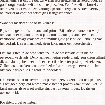
ondernemers is dat prettig. Zij willen iets neerzetten dat goed voelt en
goed oogt, zonder zelf alles uit te puzzelen. Een feestelijke borrel voor
bedrijven moet vooral eenvoudig zijn om te regelen. Anders verdwijnt
het plezier al voor het eerste glas is ingeschonken.
Wanneer maatwerk de beste keuze is
Bij sommige borrels is standaard prima. Bij andere momenten wil je
net wat meer eigenheid. Een jubileum, opening, klantenevent of
kerstborrel vraagt vaak om een invulling die past bij de uitstraling van
het bedrijf. Dan is maatwerk geen luxe, maar een logische stap.
Dat kan zitten in de productkeuze, in de presentatie of in kleine
persoonlijke details. Denk aan
een gegraveerde plank
, een kleurstelling
die aansluit op het event of een selectie die beter past bij het seizoen.
Zulke details maken een borrel herkenbaar en zorgen ervoor dat het
niet voelt als een los ingehuurd onderdeel.
Het mooie is dat maatwerk niet per se ingewikkeld hoeft te zijn. Juist
als het goed begeleid wordt, maakt het het proces vaak duidelijker. Je
kiest sneller als je weet welke stijl past bij jouw groep, locatie en
gelegenheid.
Kwaliteit proef je meteen