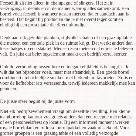
Feestelijk zit niet alleen in champagne of slingers. Het zit in
verzorging, in details en in de manier waarop alles samenkomt. Een
borrel voelt feestelijk wanneer gasten merken dat er aandacht aan is
besteed. Dat begint bij producten die je niet overal tegenkomt en
eindigt bij een presentatie die direct uitnodigt.
Denk aan rijk gevulde planken, stijlvolle schalen of een grazing table
die meteen een centrale plek in de ruimte krijgt. Dat werkt anders dan
losse bakjes op een statafel. Mensen zien meteen dat er iets te beleven
valt. En juist dat belevingselement maakt een bedrijfsborrel sterker.
Ook de verhouding tussen luxe en toegankelijkheid is belangrijk. Je
wilt dat het bijzonder voelt, maar niet afstandelijk. Een goede borrel
combineert ambachtelijke smaken met herkenbare favorieten. Zo is er
voor de liefhebber iets verrassends, terwijl iedereen makkelijk mee kan
genieten.
De juiste sfeer begint bij de juiste vorm
Niet elk bedrijfsevenement vraagt om dezelfde invulling. Een kleine
teamborrel op kantoor vraagt iets anders dan een receptie met relaties
of een personeelsfeest op locatie. Bij een informeel moment werken
royale borrelplanken of losse borrelpakketten vaak uitstekend. Voor
grotere groepen is een
grazing table
of een volledig verzorgde