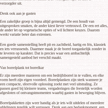
verzorgder uit.
Denk ook aan je gasten
Een zakelijke groep is bijna altijd gemengd. De een houdt van
uitgesproken smaken, de ander kiest liever vertrouwd. De een eet alles,
de ander let op vegetarische opties of wil lichtere keuzes. Daarom
werkt variatie beter dan extremen.
Een goede samenstelling heeft pit en zachtheid, hartig en fris, klassiek
en iets verrassends. Daarmee maak je de borrel toegankelijk zonder in
te leveren op karakter. Dat is precies waar een ambachtelijk
samengesteld aanbod het verschil maakt.
Van borrelplank tot borrelkar
Er zijn meerdere manieren om een bedrijfsborrel in te vullen, en elke
vorm heeft zijn eigen voordeel. Borrelplanken zijn sterk wanneer je
een compacte, sfeervolle oplossing zoekt met veel uitstraling. Ze
passen goed bij kleinere teams, vergaderingen die feestelijk worden
afgesloten of ontvangstmomenten waarbij gasten in beweging blijven.
Borrelpakketten zijn weer handig als je iets wilt uitdelen of meerdere
afdelingen tegelijk wilt verrassen. Denk aan een bedankmoment, een