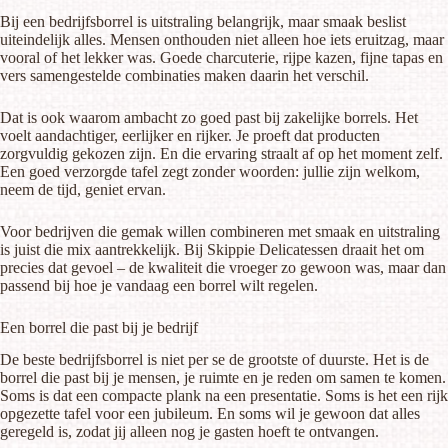
Bij een bedrijfsborrel is uitstraling belangrijk, maar smaak beslist
uiteindelijk alles. Mensen onthouden niet alleen hoe iets eruitzag, maar
vooral of het lekker was. Goede charcuterie, rijpe kazen, fijne tapas en
vers samengestelde combinaties maken daarin het verschil.
Dat is ook waarom ambacht zo goed past bij zakelijke borrels. Het
voelt aandachtiger, eerlijker en rijker. Je proeft dat producten
zorgvuldig gekozen zijn. En die ervaring straalt af op het moment zelf.
Een goed verzorgde tafel zegt zonder woorden: jullie zijn welkom,
neem de tijd, geniet ervan.
Voor bedrijven die gemak willen combineren met smaak en uitstraling
is juist die mix aantrekkelijk. Bij Skippie Delicatessen draait het om
precies dat gevoel – de kwaliteit die vroeger zo gewoon was, maar dan
passend bij hoe je vandaag een borrel wilt regelen.
Een borrel die past bij je bedrijf
De beste bedrijfsborrel is niet per se de grootste of duurste. Het is de
borrel die past bij je mensen, je ruimte en je reden om samen te komen.
Soms is dat een compacte plank na een presentatie. Soms is het een rijk
opgezette tafel voor een jubileum. En soms wil je gewoon dat alles
geregeld is, zodat jij alleen nog je gasten hoeft te ontvangen.