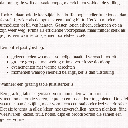
dat prettig. Je wilt dan vaak tempo, overzicht en voldoende vulling.
Toch zit daar ook de keerzijde. Een buffet oogt sneller functioneel dan
feestelijk, zeker als de opmaak eenvoudig blijft. Het kan minder
uitnodigen tot blijven hangen. Gasten lopen erheen, scheppen op en
zijn weer weg. Prima als efficiëntie vooropstaat, maar minder sterk als
je juist een warme, ontspannen borrelsfeer zoekt.
Een buffet past goed bij:
gelegenheden waar een volledige maaltijd verwacht wordt
grotere groepen met weinig ruimte voor losse doorloop
evenementen met warme gerechten
momenten waarop snelheid belangrijker is dan uitstraling
Wanneer een grazing table juist sterker is
Een grazing table is gemaakt voor momenten waarop mensen
samenkomen om te vieren, te praten en tussendoor te genieten. De tafel
staat niet aan de zijlijn, maar vormt een centraal onderdeel van de sfeer.
Dat zie je terug in alles: kleur, hoogteverschillen, houten planken, fijne
vleeswaren, kazen, fruit, noten, dips en broodsoorten die samen één
geheel vormen.