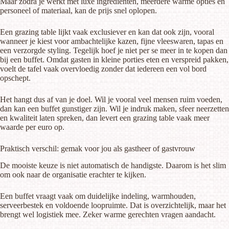
Maar zodra je werkt met luxe ingrediënten, meerdere warme opties en
personeel of materiaal, kan de prijs snel oplopen.
Een grazing table lijkt vaak exclusiever en kan dat ook zijn, vooral
wanneer je kiest voor ambachtelijke kazen, fijne vleeswaren, tapas en
een verzorgde styling. Tegelijk hoef je niet per se meer in te kopen dan
bij een buffet. Omdat gasten in kleine porties eten en verspreid pakken,
voelt de tafel vaak overvloedig zonder dat iedereen een vol bord
opschept.
Het hangt dus af van je doel. Wil je vooral veel mensen ruim voeden,
dan kan een buffet gunstiger zijn. Wil je indruk maken, sfeer neerzetten
en kwaliteit laten spreken, dan levert een grazing table vaak meer
waarde per euro op.
Praktisch verschil: gemak voor jou als gastheer of gastvrouw
De mooiste keuze is niet automatisch de handigste. Daarom is het slim
om ook naar de organisatie erachter te kijken.
Een buffet vraagt vaak om duidelijke indeling, warmhouden,
serveerbestek en voldoende loopruimte. Dat is overzichtelijk, maar het
brengt wel logistiek mee. Zeker warme gerechten vragen aandacht.