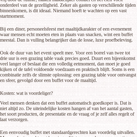
onderdeel van de gezelligheid. Zeker als gasten op verschillende tijden
binnenkomen, is dit ideaal. Niemand hoeft te wachten op een vast
startmoment.
Bij een diner, personeelsfeest met maaltijdkarakter of een evenement
waar mensen echt moeten eten in plaats van snacken, wint een buffet
meestal. Dan is vulling belangrijker dan de losse, luxe proefbeleving.
Ook de duur van het event speelt mee. Voor een borrel van twee tot
drie uur is een grazing table vaak precies goed. Duurt een bijeenkomst
veel langer of beslaat die een volledig eetmoment, dan moet je goed
kijken of de tafel voldoende voedzaam en praktisch blijft. Soms is een
combinatie zelfs de slimste oplossing: een grazing table voor ontvangst
en sfeer, gevolgd door een buffet voor de maaltijd.
Kosten: wat is voordeliger?
Veel mensen denken dat een buffet automatisch goedkoper is. Dat is
niet altijd zo. De uiteindelijke kosten hangen af van het aantal gasten,
het soort producten, de presentatie en de vraag of je zelf alles regelt of
laat verzorgen.
Een eenvoudig buffet met standaardgerechten kan voordelig uitvallen.