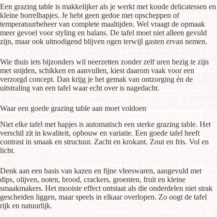
Een grazing table is makkelijker als je werkt met koude delicatessen en
kleine borrelhapjes. Je hebt geen gedoe met opscheppen of
temperatuurbeheer van complete maaltijden. Wel vraagt de opmaak
meer gevoel voor styling en balans. De tafel moet niet alleen gevuld
zijn, maar ook uitnodigend blijven ogen terwijl gasten ervan nemen.
Wie thuis iets bijzonders wil neerzetten zonder zelf uren bezig te zijn
met snijden, schikken en aanvullen, kiest daarom vaak voor een
verzorgd concept. Dan krijg je het gemak van ontzorging én de
uitstraling van een tafel waar echt over is nagedacht.
Waar een goede grazing table aan moet voldoen
Niet elke tafel met hapjes is automatisch een sterke grazing table. Het
verschil zit in kwaliteit, opbouw en variatie. Een goede tafel heeft
contrast in smaak en structuur. Zacht en krokant. Zout en fris. Vol en
licht.
Denk aan een basis van
kazen
en fijne vleeswaren, aangevuld met
dips, olijven, noten, brood, crackers, groenten, fruit en kleine
smaakmakers. Het mooiste effect ontstaat als die onderdelen niet strak
gescheiden liggen, maar speels in elkaar overlopen. Zo oogt de tafel
rijk en natuurlijk.