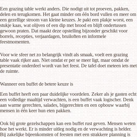
Een
grazing table
werkt anders. Die nodigt uit tot proeven, pakken,
delen en terugkomen. Het gaat minder om één bord vullen en meer om
een gezellige stroom van kleine keuzes. Je pakt een plakje worst, een
stukje kaas, wat olijven of een dip met brood en blijft ondertussen
gewoon praten. Dat maakt deze opstelling bijzonder geschikt voor
borrels, recepties, verjaardagen, bruiloften en informele
feestmomenten.
Voor wie sfeer net zo belangrijk vindt als smaak, voelt een grazing
table vaak rijker aan. Niet omdat er per se meer ligt, maar omdat de
presentatie onderdeel wordt van het feest. De tafel doet meteen iets met
de ruimte.
Wanneer een buffet de betere keuze is
Een buffet heeft een paar duidelijke voordelen. Zeker als je gasten echt
een volledige maaltijd verwachten, is een buffet vaak logischer. Denk
aan warme gerechten, salades, bijgerechten en een opbouw waarbij
mensen in één keer hun eten pakken.
Ook bij grote gezelschappen kan een buffet rust geven. Mensen weten
hoe het werkt. Er is minder uitleg nodig en de verwachting is helder.
Bij zakelijke bijeenkomsten of feesten met een strakkere planning is