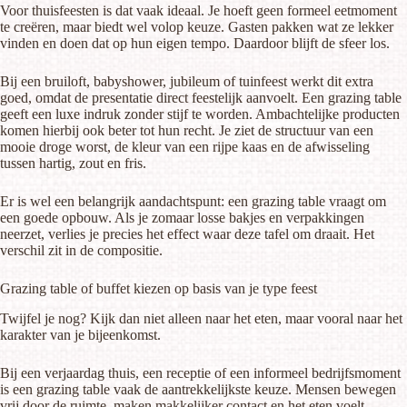
Voor thuisfeesten is dat vaak ideaal. Je hoeft geen formeel eetmoment
te creëren, maar biedt wel volop keuze. Gasten pakken wat ze lekker
vinden en doen dat op hun eigen tempo. Daardoor blijft de sfeer los.
Bij een bruiloft, babyshower, jubileum of tuinfeest werkt dit extra
goed, omdat de presentatie direct feestelijk aanvoelt. Een grazing table
geeft een luxe indruk zonder stijf te worden. Ambachtelijke producten
komen hierbij ook beter tot hun recht. Je ziet de structuur van een
mooie droge worst, de kleur van een rijpe kaas en de afwisseling
tussen hartig, zout en fris.
Er is wel een belangrijk aandachtspunt: een grazing table vraagt om
een
goede opbouw
. Als je zomaar losse bakjes en verpakkingen
neerzet, verlies je precies het effect waar deze tafel om draait. Het
verschil zit in de compositie.
Grazing table of buffet kiezen op basis van je type feest
Twijfel je nog? Kijk dan niet alleen naar het eten, maar vooral naar het
karakter van je bijeenkomst.
Bij een verjaardag thuis, een receptie of een informeel bedrijfsmoment
is een grazing table vaak de aantrekkelijkste keuze. Mensen bewegen
vrij door de ruimte, maken makkelijker contact en het eten voelt