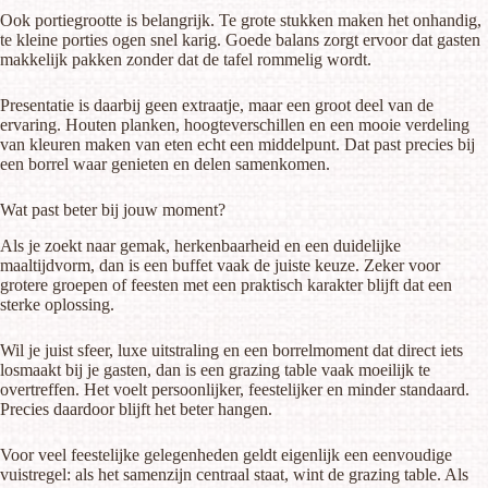
Ook portiegrootte is belangrijk. Te grote stukken maken het onhandig,
te kleine porties ogen snel karig. Goede balans zorgt ervoor dat gasten
makkelijk pakken zonder dat de tafel rommelig wordt.
Presentatie is daarbij geen extraatje, maar een groot deel van de
ervaring. Houten planken, hoogteverschillen en een mooie verdeling
van kleuren maken van eten echt een middelpunt. Dat past precies bij
een borrel waar genieten en delen samenkomen.
Wat past beter bij jouw moment?
Als je zoekt naar gemak, herkenbaarheid en een duidelijke
maaltijdvorm, dan is een buffet vaak de juiste keuze. Zeker voor
grotere groepen of feesten met een praktisch karakter blijft dat een
sterke oplossing.
Wil je juist sfeer, luxe uitstraling en een borrelmoment dat direct iets
losmaakt bij je gasten, dan is een grazing table vaak moeilijk te
overtreffen. Het voelt persoonlijker, feestelijker en minder standaard.
Precies daardoor blijft het beter hangen.
Voor veel feestelijke gelegenheden geldt eigenlijk een eenvoudige
vuistregel: als het samenzijn centraal staat, wint de grazing table. Als