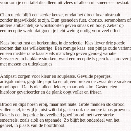
voorkom je een tafel die alleen uit vlees of alleen uit smeersels bestaat.
Charcuterie blijft een sterke keuze, omdat het direct luxe uitstraalt
zonder ingewikkeld te zijn. Dun gesneden fuet, chorizo, serranoham of
andere
ambachtelijke worstsoorten
geven smaak en body. Zeker op
een receptie werkt dat goed: je hebt weinig nodig voor veel effect.
Kaas brengt rust en herkenning in de selectie. Kies liever drie goede
soorten dan zes willekeurige.
Een romige kaas
, een pittige oude variant
en een mediterrane kaas zoals manchego geven genoeg variatie.
Serveer ze in hapklare stukken, want een receptie is geen kaasproeverij
met messen en uitlegkaartjes.
Antipasti zorgen voor kleur en souplesse. Gevulde pepertjes,
artisjokharten, gegrilde paprika en olijven breken de zwaardere smaken
mooi open. Dat is niet alleen lekker, maar ook slim. Gasten eten
hierdoor gevarieerder en de plank oogt voller en frisser.
Brood en dips horen erbij, maar met mate. Grote manden stokbrood
vullen snel, terwijl je juist wilt dat gasten ook de andere tapas proeven.
Beter is een beperkte hoeveelheid goed brood met twee sterke
smeersels, zoals aioli en tapenade. Zo blijft het onderdeel van het
geheel, in plaats van de hoofdmoot.