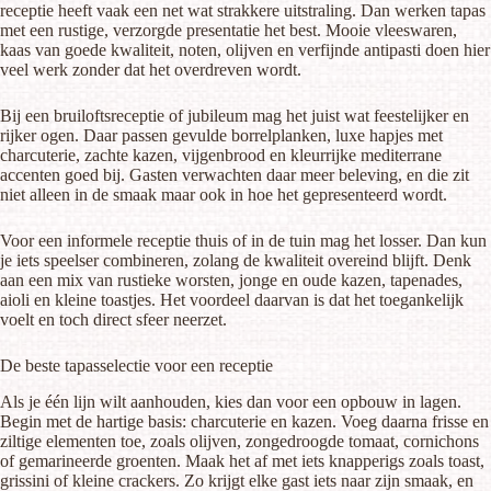
receptie heeft vaak een net wat strakkere uitstraling. Dan werken tapas
met een rustige, verzorgde presentatie het best. Mooie vleeswaren,
kaas van goede kwaliteit, noten, olijven en verfijnde antipasti doen hier
veel werk zonder dat het overdreven wordt.
Bij een bruiloftsreceptie of jubileum mag het juist wat feestelijker en
rijker ogen. Daar passen gevulde borrelplanken, luxe hapjes met
charcuterie, zachte kazen, vijgenbrood en kleurrijke mediterrane
accenten goed bij. Gasten verwachten daar meer beleving, en die zit
niet alleen in de smaak maar ook in hoe het gepresenteerd wordt.
Voor een informele receptie thuis of in de tuin mag het losser. Dan kun
je iets speelser combineren, zolang de kwaliteit overeind blijft. Denk
aan een mix van rustieke worsten, jonge en oude kazen, tapenades,
aioli en kleine toastjes. Het voordeel daarvan is dat het toegankelijk
voelt en toch direct sfeer neerzet.
De beste tapasselectie voor een receptie
Als je één lijn wilt aanhouden, kies dan voor een opbouw in lagen.
Begin met de hartige basis: charcuterie en kazen. Voeg daarna frisse en
ziltige elementen toe, zoals olijven, zongedroogde tomaat, cornichons
of gemarineerde groenten. Maak het af met iets knapperigs zoals toast,
grissini of kleine crackers. Zo krijgt elke gast iets naar zijn smaak, en