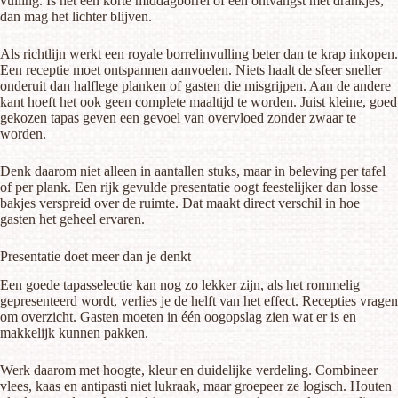
vulling. Is het een korte middagborrel of een ontvangst met drankjes,
dan mag het lichter blijven.
Als richtlijn werkt een royale borrelinvulling beter dan te krap inkopen.
Een receptie moet ontspannen aanvoelen. Niets haalt de sfeer sneller
onderuit dan halflege planken of gasten die misgrijpen. Aan de andere
kant hoeft het ook geen complete maaltijd te worden. Juist kleine, goed
gekozen tapas geven een gevoel van overvloed zonder zwaar te
worden.
Denk daarom niet alleen in aantallen stuks, maar in beleving per tafel
of per plank. Een rijk gevulde presentatie oogt feestelijker dan losse
bakjes verspreid over de ruimte. Dat maakt direct verschil in hoe
gasten het geheel ervaren.
Presentatie doet meer dan je denkt
Een goede tapasselectie kan nog zo lekker zijn, als het rommelig
gepresenteerd wordt, verlies je de helft van het effect. Recepties vragen
om overzicht. Gasten moeten in één oogopslag zien wat er is en
makkelijk kunnen pakken.
Werk daarom met hoogte, kleur en duidelijke verdeling. Combineer
vlees, kaas en antipasti niet lukraak, maar groepeer ze logisch. Houten