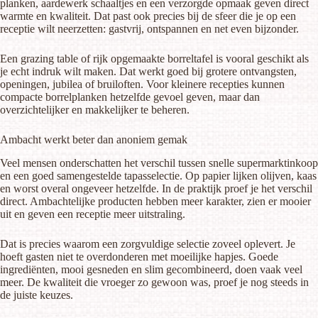
planken, aardewerk schaaltjes en een verzorgde opmaak geven direct
warmte en kwaliteit. Dat past ook precies bij de sfeer die je op een
receptie wilt neerzetten: gastvrij, ontspannen en net even bijzonder.
Een grazing table
of rijk opgemaakte borreltafel is vooral geschikt als
je echt indruk wilt maken. Dat werkt goed bij grotere ontvangsten,
openingen, jubilea of bruiloften. Voor kleinere recepties kunnen
compacte borrelplanken hetzelfde gevoel geven, maar dan
overzichtelijker en makkelijker te beheren.
Ambacht werkt beter dan anoniem gemak
Veel mensen onderschatten het verschil tussen snelle supermarktinkoop
en een goed samengestelde tapasselectie. Op papier lijken olijven, kaas
en worst overal ongeveer hetzelfde. In de praktijk proef je het verschil
direct. Ambachtelijke producten hebben meer karakter, zien er mooier
uit en geven een receptie meer uitstraling.
Dat is precies waarom een zorgvuldige selectie zoveel oplevert. Je
hoeft gasten niet te overdonderen met moeilijke hapjes. Goede
ingrediënten, mooi gesneden en slim gecombineerd, doen vaak veel
meer. De kwaliteit die vroeger zo gewoon was, proef je nog steeds in
de juiste keuzes.