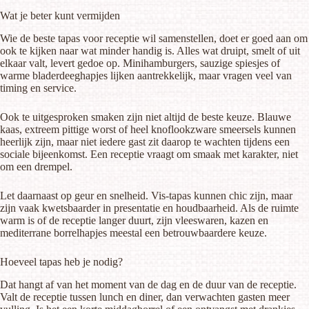
Wat je beter kunt vermijden
Wie de beste tapas voor receptie wil samenstellen, doet er goed aan om
ook te kijken naar wat minder handig is. Alles wat druipt, smelt of uit
elkaar valt, levert gedoe op. Minihamburgers, sauzige spiesjes of
warme bladerdeeghapjes lijken aantrekkelijk, maar vragen veel van
timing en service.
Ook te uitgesproken smaken zijn niet altijd de beste keuze. Blauwe
kaas, extreem pittige worst of heel knoflookzware smeersels kunnen
heerlijk zijn, maar niet iedere gast zit daarop te wachten tijdens een
sociale bijeenkomst. Een receptie vraagt om smaak met karakter, niet
om een drempel.
Let daarnaast op geur en snelheid. Vis-tapas kunnen chic zijn, maar
zijn vaak kwetsbaarder in presentatie en houdbaarheid. Als de ruimte
warm is of de receptie langer duurt, zijn vleeswaren, kazen en
mediterrane borrelhapjes meestal een betrouwbaardere keuze.
Hoeveel tapas heb je nodig?
Dat hangt af van het moment van de dag en de duur van de receptie.
Valt de receptie tussen lunch en diner, dan verwachten gasten meer