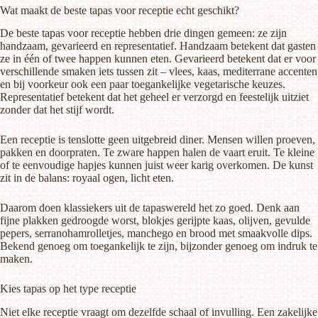
Wat maakt de beste tapas voor receptie echt geschikt?
De beste tapas voor receptie hebben drie dingen gemeen: ze zijn
handzaam, gevarieerd en representatief. Handzaam betekent dat gasten
ze in één of twee happen kunnen eten. Gevarieerd betekent dat er voor
verschillende smaken iets tussen zit – vlees, kaas, mediterrane accenten
en bij voorkeur ook een paar toegankelijke vegetarische keuzes.
Representatief betekent dat het geheel er verzorgd en feestelijk uitziet
zonder dat het stijf wordt.
Een receptie is tenslotte geen uitgebreid diner. Mensen willen proeven,
pakken en doorpraten. Te zware happen halen de vaart eruit. Te kleine
of te eenvoudige hapjes kunnen juist weer karig overkomen. De kunst
zit in de balans: royaal ogen, licht eten.
Daarom doen klassiekers uit de tapaswereld het zo goed. Denk aan
fijne plakken gedroogde worst, blokjes gerijpte kaas, olijven, gevulde
pepers, serranohamrolletjes, manchego en brood met smaakvolle dips.
Bekend genoeg om toegankelijk te zijn, bijzonder genoeg om indruk te
maken.
Kies tapas op het type receptie
Niet elke receptie vraagt om dezelfde schaal of invulling. Een zakelijke