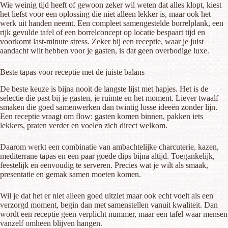
Wie weinig tijd heeft of gewoon zeker wil weten dat alles klopt, kiest
het liefst voor een oplossing die niet alleen lekker is, maar ook het
werk uit handen neemt. Een compleet samengestelde borrelplank, een
rijk gevulde tafel of een borrelconcept op locatie bespaart tijd en
voorkomt last-minute stress. Zeker bij een receptie, waar je juist
aandacht wilt hebben voor je gasten, is dat geen overbodige luxe.
Beste tapas voor receptie met de juiste balans
De beste keuze is bijna nooit de langste lijst met hapjes. Het is de
selectie die past bij je gasten, je ruimte en het moment. Liever twaalf
smaken die goed samenwerken dan twintig losse ideeën zonder lijn.
Een receptie vraagt om flow: gasten komen binnen, pakken iets
lekkers, praten verder en voelen zich direct welkom.
Daarom werkt een combinatie van ambachtelijke charcuterie, kazen,
mediterrane tapas en een paar goede dips bijna altijd. Toegankelijk,
feestelijk en eenvoudig te serveren. Precies wat je wilt als smaak,
presentatie en gemak samen moeten komen.
Wil je dat het er niet alleen goed uitziet maar ook echt voelt als een
verzorgd moment, begin dan met samenstellen vanuit kwaliteit. Dan
wordt een receptie geen verplicht nummer, maar een tafel waar mensen
vanzelf omheen blijven hangen.