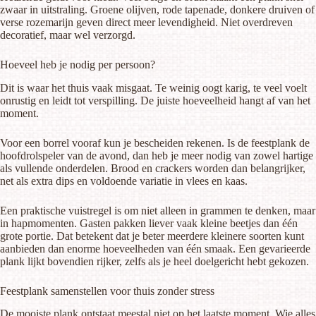
zwaar in uitstraling. Groene olijven, rode tapenade, donkere druiven of
verse rozemarijn geven direct meer levendigheid. Niet overdreven
decoratief, maar wel verzorgd.
Hoeveel heb je nodig per persoon?
Dit is waar het thuis vaak misgaat. Te weinig oogt karig, te veel voelt
onrustig en leidt tot verspilling. De juiste hoeveelheid hangt af van het
moment.
Voor een borrel vooraf kun je bescheiden rekenen. Is de feestplank de
hoofdrolspeler van de avond, dan heb je meer nodig van zowel hartige
als vullende onderdelen. Brood en crackers worden dan belangrijker,
net als extra dips en voldoende variatie in vlees en kaas.
Een praktische vuistregel is om niet alleen in grammen te denken, maar
in hapmomenten. Gasten pakken liever vaak kleine beetjes dan één
grote portie. Dat betekent dat je beter meerdere kleinere soorten kunt
aanbieden dan enorme hoeveelheden van één smaak. Een gevarieerde
plank lijkt bovendien rijker, zelfs als je heel doelgericht hebt gekozen.
Feestplank samenstellen voor thuis zonder stress
De mooiste plank ontstaat meestal niet op het laatste moment. Wie alles