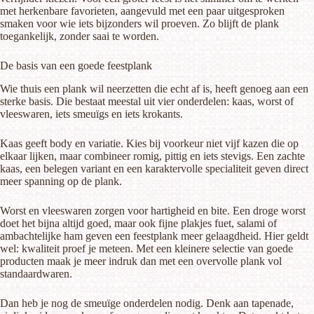
met herkenbare favorieten, aangevuld met een paar uitgesproken
smaken voor wie iets bijzonders wil proeven. Zo blijft de plank
toegankelijk, zonder saai te worden.
De basis van een goede feestplank
Wie thuis een plank wil neerzetten die echt af is, heeft genoeg aan een
sterke basis. Die bestaat meestal uit vier onderdelen: kaas, worst of
vleeswaren, iets smeuïgs en iets krokants.
Kaas geeft body en variatie. Kies bij voorkeur niet vijf kazen die op
elkaar lijken, maar combineer romig, pittig en iets stevigs.
Een zachte
kaas
, een belegen variant en een karaktervolle specialiteit geven direct
meer spanning op de plank.
Worst en vleeswaren zorgen voor hartigheid en bite. Een
droge worst
doet het bijna altijd goed, maar ook fijne plakjes fuet, salami of
ambachtelijke ham geven een feestplank meer gelaagdheid. Hier geldt
wel: kwaliteit proef je meteen. Met een kleinere selectie van goede
producten maak je meer indruk dan met een overvolle plank vol
standaardwaren.
Dan heb je nog de smeuïge onderdelen nodig. Denk aan tapenade,