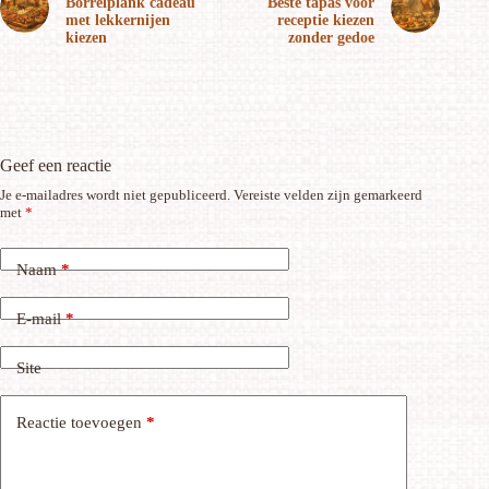
Borrelplank cadeau
Beste tapas voor
met lekkernijen
receptie kiezen
kiezen
zonder gedoe
Geef een reactie
Je e-mailadres wordt niet gepubliceerd.
Vereiste velden zijn gemarkeerd
met
*
Naam
*
E-mail
*
Site
Reactie toevoegen
*