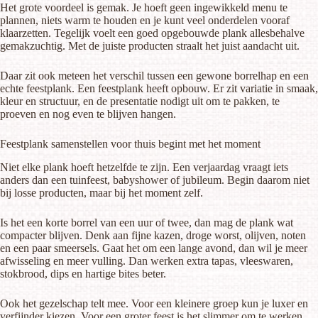
Het grote voordeel is gemak. Je hoeft geen ingewikkeld menu te
plannen, niets warm te houden en je kunt veel onderdelen vooraf
klaarzetten. Tegelijk voelt een goed opgebouwde plank allesbehalve
gemakzuchtig. Met de juiste producten straalt het juist aandacht uit.
Daar zit ook meteen het verschil tussen een gewone borrelhap en een
echte feestplank. Een feestplank heeft opbouw. Er zit variatie in smaak,
kleur en structuur, en de presentatie nodigt uit om te pakken, te
proeven en nog even te blijven hangen.
Feestplank samenstellen voor thuis begint met het moment
Niet elke plank hoeft hetzelfde te zijn. Een verjaardag vraagt iets
anders dan een tuinfeest, babyshower of jubileum. Begin daarom niet
bij losse producten, maar bij het moment zelf.
Is het een korte borrel van een uur of twee, dan mag de plank wat
compacter blijven. Denk aan fijne kazen, droge worst, olijven, noten
en een paar smeersels. Gaat het om een lange avond, dan wil je meer
afwisseling en meer vulling. Dan werken extra tapas, vleeswaren,
stokbrood, dips en hartige bites beter.
Ook het gezelschap telt mee. Voor een kleinere groep kun je luxer en
verfijnder kiezen. Voor een groter feest is het slimmer om te werken