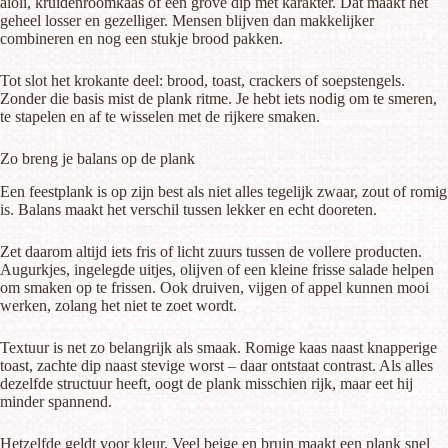
aioli, kruidenroomkaas of een grove dip met karakter. Dat maakt het
geheel losser en gezelliger. Mensen blijven dan makkelijker
combineren en nog een stukje brood pakken.
Tot slot het krokante deel: brood, toast, crackers of soepstengels.
Zonder die basis mist de plank ritme. Je hebt iets nodig om te smeren,
te stapelen en af te wisselen met de rijkere smaken.
Zo breng je balans op de plank
Een feestplank is op zijn best als niet alles tegelijk zwaar, zout of romig
is. Balans maakt het verschil tussen lekker en echt dooreten.
Zet daarom altijd iets fris of licht zuurs tussen de vollere producten.
Augurkjes, ingelegde uitjes, olijven of een kleine frisse salade helpen
om smaken op te frissen. Ook druiven, vijgen of appel kunnen mooi
werken, zolang het niet te zoet wordt.
Textuur is net zo belangrijk als smaak. Romige kaas naast knapperige
toast, zachte dip naast stevige worst – daar ontstaat contrast. Als alles
dezelfde structuur heeft, oogt de plank misschien rijk, maar eet hij
minder spannend.
Hetzelfde geldt voor kleur. Veel beige en bruin maakt een plank snel