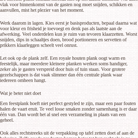
vlak voor binnenkomst van de gasten nog moet snijden, schikken en
aanvullen, mist het plezier van het moment.
Werk daarom in lagen. Kies eerst je basisproducten, bepaal daarna wat
voor kleur en frisheid je toevoegt en denk pas als laatste aan de
afwerking. Veel onderdelen kun je ruim van tevoren klaarzetten. Worst
snijden, dips in schaaltjes doen, brood portioneren en servetten of
prikkers klaarleggen scheelt veel onrust.
Let ook op de plank zelf. Een royale houten plank oogt warm en
feestelijk, maar meerdere kleinere planken werken soms handiger,
zeker als je gasten verspreid door huis of tuin staan. Voor grotere
gezelschappen is dat vaak slimmer dan één centrale plank waar
iedereen omheen hangt.
Wat je beter niet doet
Een feestplank hoeft niet perfect gestyled te zijn, maar een paar fouten
halen de vaart eruit. Te veel losse smaken zonder samenhang is er daar
één van. Dan wordt het al snel een verzameling in plaats van een
geheel.
Ook alles rechtstreeks uit de verpakking op tafel zetten doet af aan de