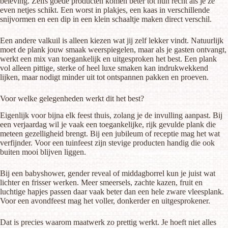
beleving. Zelfs goede producten komen beter tot hun recht als je ze
even netjes schikt. Een worst in plakjes, een kaas in verschillende
snijvormen en een dip in een klein schaaltje maken direct verschil.
Een andere valkuil is alleen kiezen wat jij zelf lekker vindt. Natuurlijk
moet de plank jouw smaak weerspiegelen, maar als je gasten ontvangt,
werkt een mix van toegankelijk en uitgesproken het best. Een plank
vol alleen pittige, sterke of heel luxe smaken kan indrukwekkend
lijken, maar nodigt minder uit tot ontspannen pakken en proeven.
Voor welke gelegenheden werkt dit het best?
Eigenlijk voor bijna elk feest thuis, zolang je de invulling aanpast. Bij
een verjaardag wil je vaak een toegankelijke, rijk gevulde plank die
meteen gezelligheid brengt. Bij een jubileum of receptie mag het wat
verfijnder. Voor een tuinfeest zijn stevige producten handig die ook
buiten mooi blijven liggen.
Bij een babyshower, gender reveal of middagborrel kun je juist wat
lichter en frisser werken. Meer smeersels, zachte kazen, fruit en
luchtige hapjes passen daar vaak beter dan een hele zware vleesplank.
Voor een avondfeest mag het voller, donkerder en uitgesprokener.
Dat is precies waarom maatwerk zo prettig werkt. Je hoeft niet alles