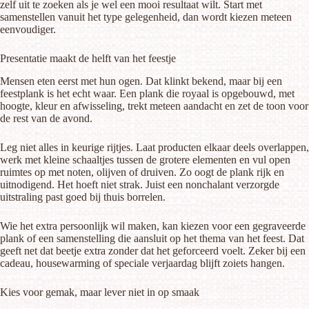
zelf uit te zoeken als je wel een mooi resultaat wilt. Start met
samenstellen vanuit het type gelegenheid, dan wordt kiezen meteen
eenvoudiger.
Presentatie maakt de helft van het feestje
Mensen eten eerst met hun ogen. Dat klinkt bekend, maar bij een
feestplank is het echt waar. Een plank die royaal is opgebouwd, met
hoogte, kleur en afwisseling, trekt meteen aandacht en zet de toon voor
de rest van de avond.
Leg niet alles in keurige rijtjes. Laat producten elkaar deels overlappen,
werk met kleine schaaltjes tussen de grotere elementen en vul open
ruimtes op met noten, olijven of druiven. Zo oogt de plank rijk en
uitnodigend. Het hoeft niet strak. Juist een nonchalant verzorgde
uitstraling past goed bij thuis borrelen.
Wie het extra persoonlijk wil maken, kan kiezen voor
een gegraveerde
plank
of een samenstelling die aansluit op het thema van het feest. Dat
geeft net dat beetje extra zonder dat het geforceerd voelt. Zeker bij een
cadeau, housewarming of speciale verjaardag blijft zoiets hangen.
Kies voor gemak, maar lever niet in op smaak